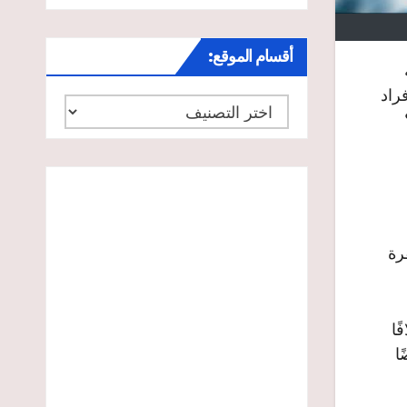
أقسام الموقع:
راد
أقسام
الموقع:
حدث بسبب طفرة
ًا
ا