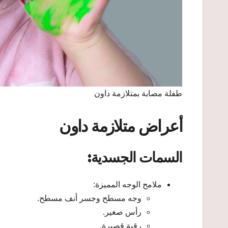
طفلة مصابة بمتلازمة داون
أعراض متلازمة داون
السمات الجسدية:
ملامح الوجه المميزة:
وجه مسطح وجسر أنف مسطح.
رأس صغير.​
رقبة قصيرة.​