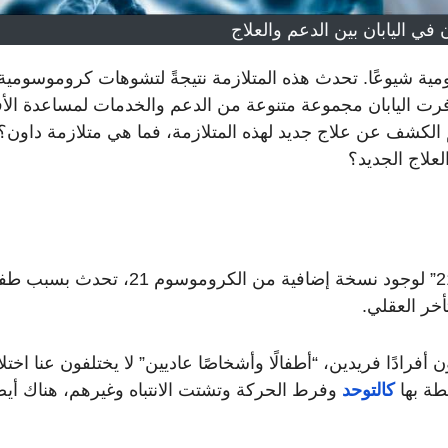
 في اليابان بين الدعم والعلاج
مية شيوعًا. تحدث هذه المتلازمة نتيجةً لتشوهات كروموسومية
رت اليابان مجموعة متنوعة من الدعم والخدمات لمساعدة الأف
لكشف عن علاج جديد لهذه المتلازمة، فما هي متلازمة داون؟
علاج الجديد؟
متلازمة داون وتعرف أيضًا باسم “التثلث الصبغي 21” لوجود نسخة إضافية من الكروموسوم 21، ت
خر العقلي.
أفرادًا فريدين، “أطفالًا وأشخاصًا عاديين” لا يختلفون عنا اختلاف
طة بها
كالتوحد
وفرط الحركة وتشتت الانتباه وغيرهم، هناك أيضً