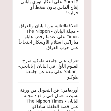
Porn IP
على
ابتكار ثوري ياباني:
إنتاج ألماس بدون ضغط أو
حرارة!
العلاقةالثنائية بين اليابان والعراق
• مجلة اليابان • The Nippon
Times
على
عندما رفض هاياو
ميازاكي استلام الأوسكار احتجاجاً
على حرب العراق
تعرف على جامعة طوكيو:صرح
العلوم الأول في اليابان | يابانجي-
Yabanji
على
نبذة عن جامعة
طوكيو
أوريغامي: فن التحويل من ورقة
بسيطة لعمل فني رائع • مجلة
اليابان • The Nippon Times
على
قصة الطفلة ساداكو