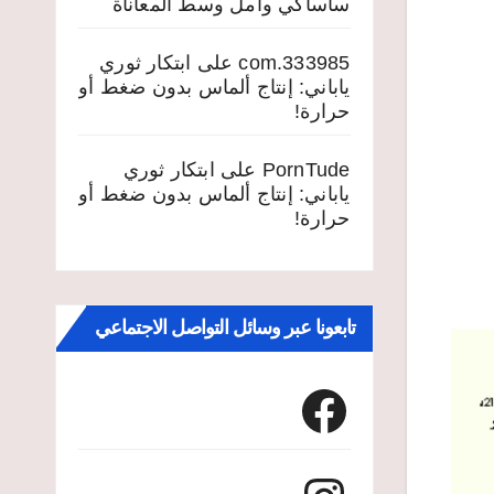
ساساكي وأمل وسط المعاناة
333985.com
على
ابتكار ثوري
ياباني: إنتاج ألماس بدون ضغط أو
حرارة!
PornTude
على
ابتكار ثوري
ياباني: إنتاج ألماس بدون ضغط أو
حرارة!
تابعونا عبر وسائل التواصل الاجتماعي
Facebook
Instagram