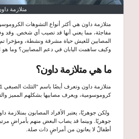
متلازمة داون
متلازمة داون هي أكثر أنواع التشوهات الكروموسو
مفاجئة، مما يعني أنها قد تصيب أي شخص. وقد وف
المصابين للعيش حياة مشرقة ونشطة، ومؤخرا تم ا
وكيف ساهمت اليابان في دعم المصابين؟ وما هو ال
ما هي متلازمة داون؟
كروموسومية، ويعرف مصابيها بشكلهم المميز والتأ
ولكن جوهريًا، يعتبر الأفراد المصابون بمتلازمة داون 
جوهريًا. وبينما قد يصاب البعض منهم بأمراضٍ مرتب
أطفالٌ لا يعانون من أمراضٍ ذات صلة.