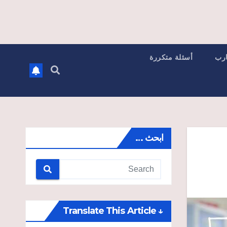
ارب
أسئلة متكررة
ابحث …
↓ Translate This Article