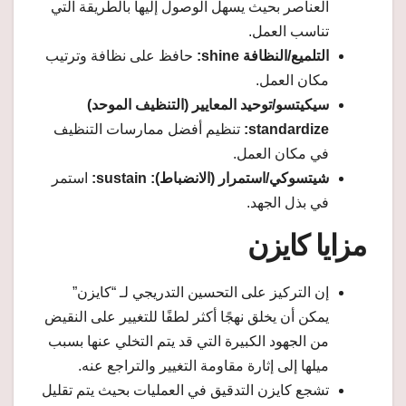
العناصر بحيث يسهل الوصول إليها بالطريقة التي
تناسب العمل.
التلميع/النظافة shine:
حافظ على نظافة وترتيب
مكان العمل.
سيكيتسو/توحيد المعايير (التنظيف الموحد)
standardize:
تنظيم أفضل ممارسات التنظيف
في مكان العمل.
شيتسوكي/استمرار (الانضباط): sustain:
استمر
في بذل الجهد.
مزايا كايزن
إن التركيز على التحسين التدريجي لـ “كايزن”
يمكن أن يخلق نهجًا أكثر لطفًا للتغيير على النقيض
من الجهود الكبيرة التي قد يتم التخلي عنها بسبب
ميلها إلى إثارة مقاومة التغيير والتراجع عنه.
تشجع كايزن التدقيق في العمليات بحيث يتم تقليل