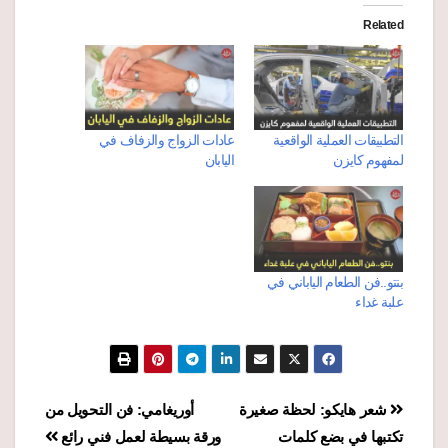
Related
التطبيقات العملية الواقعية
عادات الزواج والزفاف في
لمفهوم كايزن
اليابان
بنتو..فن الطعام الياباني في
علبة غداء
تصفّح
شعر هايكو: لحظة صغيرة
أوريغامي: فن التحويل من
تكتبها في بضع كلمات
ورقة بسيطة لعمل فني رائع