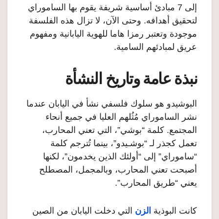
إلى 7 مبادئ أساسية شريفة يقوم بها الساموراي
لتحقيق أهدافه. وحتى الآن، لا تزال هذه الفلسفة
موجودة وتعتبر رمزا هاما للهوية اليابانية ومفهوم
عريق لمبادئهم السامية.
نبذة عامة وتاريخ النشأة
البوشيدو هو سلوك فلسفي نشأ في اليابان عندما
نشر الساموراي مُثُلهم العليا في جميع أنحاء
المجتمع. كلمة “بوشي”، التي تعني المحارب،
تعمل كجذر لـ “بوشـيدو”، بينما تُترجم كلمة
“ساموراي” إلى “أولئك الذين يخدمون”، لكنها
أصبحت تعني المحارب، وبالمجمل، المصطلح
يعني “طريق المحارب”.
كانت البوذية
الزن
التي دخلت اليابان من الصين