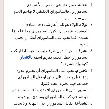
العدالة.
تعتبر هذه هي الفضيلة الأهم لدى
الساموراي، فالساموراي الحقيقي لا يهاجم العدو
دون سبب مهم.
الولاء.
الولاء هو ثاني أهم شيء في مبادئ
البوشيدو. فيجب أن يكون الساموراي مخلصًا دائمًا
لسيده، كما يجب على الساموراي أيضًا أن يحمي
سيده.
الشرف.
الحياة بدون شرف ليست حياة. إذا ارتكب
الساموراي خطأ، فعليه تكريم اسمه
بالانتحار
“كوسيلة للشرف”.
الاحترام
. يجب على الساموراي أن يحترم عدوه
دائمًا قبل وبعد القتال. حتى لو قتل الساموراي
خصمه، فإنه يحترم الجثة كثيرًا.
الصدق.
على الساموراي ألا يكذب أبدًا. فالخداع غير
موجود في كتاب الساموراي ومبادئ البوشيدو.
الشجاعة.
يقاتل الساموراي حتى النهاية ولا يخاف