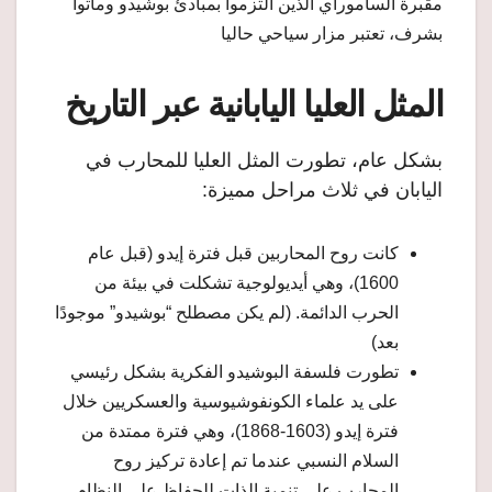
مقبرة الساموراي الذين التزموا بمبادئ بوشيدو وماتوا
بشرف، تعتبر مزار سياحي حاليا
المثل العليا اليابانية عبر التاريخ
بشكل عام، تطورت المثل العليا للمحارب في
اليابان في ثلاث مراحل مميزة:
كانت روح المحاربين قبل فترة إيدو (قبل عام
1600)، وهي أيديولوجية تشكلت في بيئة من
الحرب الدائمة. (لم يكن مصطلح “بوشيدو” موجودًا
بعد)
تطورت فلسفة البوشيدو الفكرية بشكل رئيسي
على يد علماء الكونفوشيوسية والعسكريين خلال
فترة إيدو (1603-1868)، وهي فترة ممتدة من
السلام النسبي عندما تم إعادة تركيز روح
المحارب على تنمية الذات للحفاظ على النظام