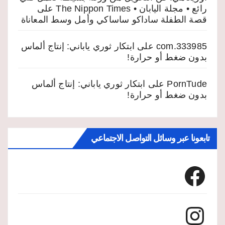
رائع • مجلة اليابان • The Nippon Times
على
قصة الطفلة ساداكو ساساكي وأمل وسط المعاناة
333985.com
على
ابتكار ثوري ياباني: إنتاج ألماس
بدون ضغط أو حرارة!
PornTude
على
ابتكار ثوري ياباني: إنتاج ألماس
بدون ضغط أو حرارة!
تابعونا عبر وسائل التواصل الاجتماعي
Facebook
Instagram