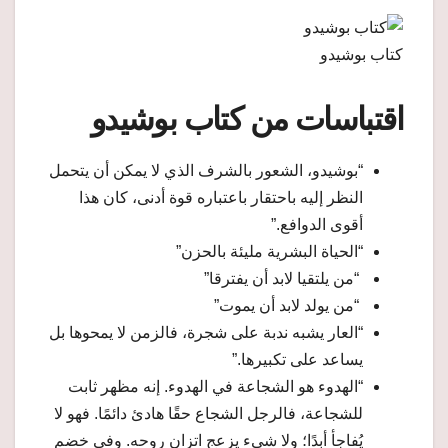
كتاب بوشيدو
اقتباسات من كتاب بوشيدو
“بوشيدو، الشعور بالشرف الذي لا يمكن أن يتحمل
النظر إليه باحتقار باعتباره قوة أدنى، كان هذا
أقوى الدوافع.”
“الحياة البشرية مليئة بالحزن”
“من يلتقيا لابد أن يفترقا”
“من يولد لابد أن يموت”
“العار يشبه ندبة على شجرة، فالزمن لا يمحوها بل
يساعد على تكبيرها.”
“الهدوء هو الشجاعة في الهدوء. إنه مظهر ثابت
للشجاعة، فالرجل الشجاع حقًا هادئ دائمًا. فهو لا
يُفاجأ أبدًا؛ ولا شيء يزعج اتزان روحه. وفي خضم