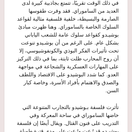
في ذلك الوقت تقريبًا، تتمتع بجاذبية كبيرة لدى
العديد من الساموراي. فقد وفرت طقوسها
الصارمة والبسيطة، خلفية فلسفية مثالية لقواعد
السلوك الخاصة بالساموراي. وهنا ظهرت مبادئ
بوشيـدو كقواعد سلوك عامة للشعب الياباني
بشكل عام. على الرغم من أن بوشـيدو تنوعت
تحت تأثيرات الفكر البوذي والكونفوشيوسي، إلا
أن روح المحارب ظلت ثابتة، بما في ذلك التركيز
على المهارات العسكرية والشجاعة في مواجهة
العدو. كما شدد البوشيدو على الاقتصاد واللطف
والصدق والاهتمام بأفراد الأسرة، وخاصة كبار
السن.
تأثرت فلسفة بـوشيدو بالتجارب المتنوعة التي
خاضها الساموراي في ساحة المعركة وفي
التدريب على فنون القتال. ويقال أيضًا إن فلسفة
بوشيـدو قد رُعت ورُعت على مدى فترة طويلة