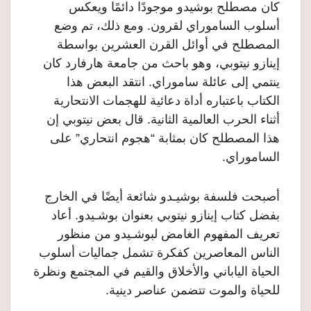
كان مصطلح بوشيدو موجودًا دائمًا ويعكس
أسلوب الساموراي لقرون. ومع ذلك، تم وضع
المصطلح في أوائل القرن العشرين بواسطة
إينازو نيتوبي، وهو باحث من جامعة هارفارد كان
ينتمي إلى عائلة ساموراي. انتقد البعض هذا
الكتاب باعتباره أداة دعائية للهجمات الانتحارية
أثناء الحرب العالمية الثانية. قال بعض نيتوبي إن
هذا المصطلح كان بمثابة “هجوم انتحاري” على
الساموراي.
أصبحت فلسفة بوشيـدو شائعة أيضًا في الخارج
بفضل كتاب إينازو نيتوبي بعنوان بوشـيدو. أعاد
تعريف المفهوم الغامض لبوشـيدو من منظور
الناس المعاصرين كفكرة تشمل جماليات أسلوب
الحياة الياباني والأخلاق والقيم في المجتمع ونظرة
للحياة والموت تتضمن عناصر دينية.