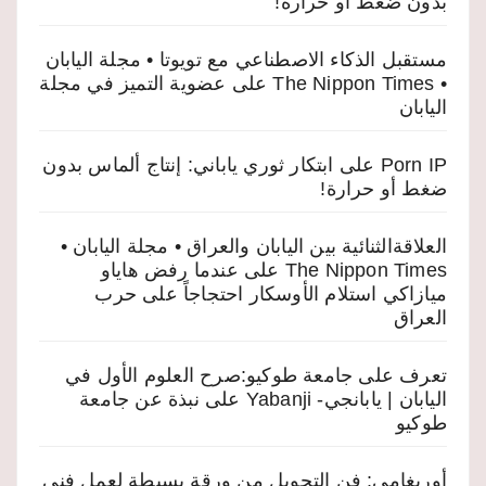
بدون ضغط أو حرارة!
مستقبل الذكاء الاصطناعي مع تويوتا • مجلة اليابان
• The Nippon Times
على
عضوية التميز في مجلة
اليابان
Porn IP
على
ابتكار ثوري ياباني: إنتاج ألماس بدون
ضغط أو حرارة!
العلاقةالثنائية بين اليابان والعراق • مجلة اليابان •
The Nippon Times
على
عندما رفض هاياو
ميازاكي استلام الأوسكار احتجاجاً على حرب
العراق
تعرف على جامعة طوكيو:صرح العلوم الأول في
اليابان | يابانجي- Yabanji
على
نبذة عن جامعة
طوكيو
أوريغامي: فن التحويل من ورقة بسيطة لعمل فني