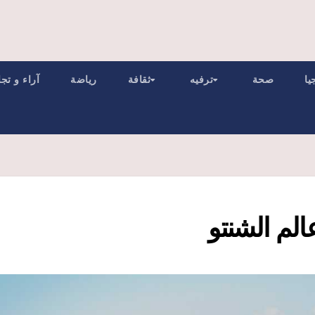
يا
صحة
ترفيه
ثقافة
رياضة
آراء و تج
الم الشنتو