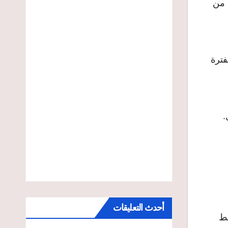
 من
فترة
.
أحدث التعليقات
بط