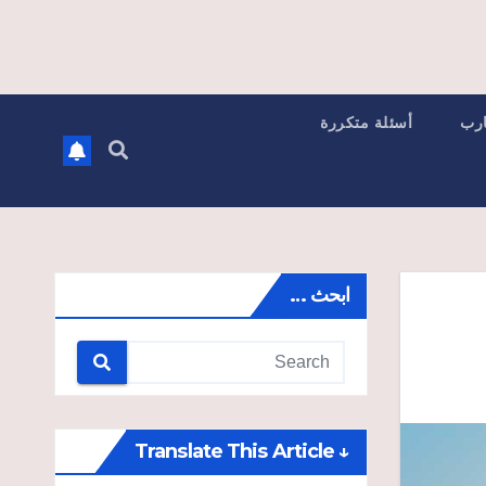
ارب
أسئلة متكررة
ابحث …
↓ Translate This Article