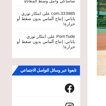
ساساكي وأمل وسط المعاناة
333985.com
على
ابتكار ثوري
ياباني: إنتاج ألماس بدون ضغط أو
حرارة!
PornTude
على
ابتكار ثوري
ياباني: إنتاج ألماس بدون ضغط أو
حرارة!
تابعونا عبر وسائل التواصل الاجتماعي
Facebook
Instagram