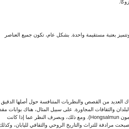
وكا.
تميز بعتبة مستقيمة واحدة. بشكل عام، تكون جميع العناصر
اك العديد من القصص والنظريات المتنافسة حول أصلها الدقيق 
بلدان والثقافات المجاورة. على سبيل المثال، هناك بوابات مق
في الهند (تورانا)، والصين (بايلو)، وكوريا (هونغسالمون Hongsalmun). ومع ذلك، وبصرف النظر عما إذا كانت
بحت مرادفة للتراث والتاريخ الروحي والثقافي لليابان، وكذلك