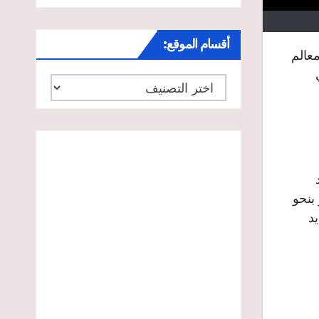
أقسام الموقع:
معالم
أقسام
الموقع:
بنحو
يد