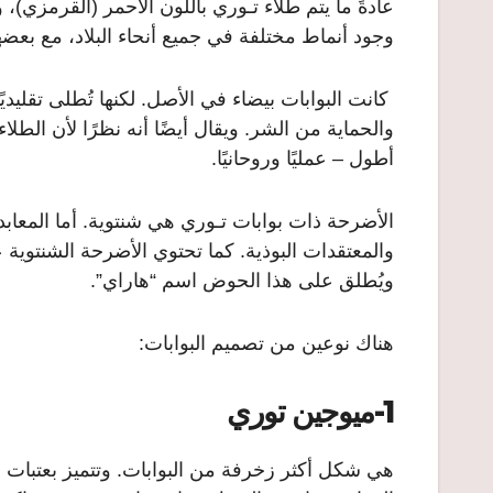
عادةً ما يتم طلاء تـوري باللون الأحمر (القرمزي
وجود أنماط مختلفة في جميع أنحاء البلاد، مع بع
كانت البوابات بيضاء في الأصل. لكنها تُطلى تقليديًا
والحماية من الشر. ويقال أيضًا أنه نظرًا لأن الطل
أطول – عمليًا وروحانيًا.
الأضرحة ذات بوابات تـوري هي شنتوية. أما المعابد
والمعتقدات البوذية. كما تحتوي الأضرحة الشنتوية
ويُطلق على هذا الحوض اسم “هاراي”.
هناك نوعين من تصميم البوابات:
1-ميوجين توري
هي شكل أكثر زخرفة من البوابات. وتتميز بعتبات 