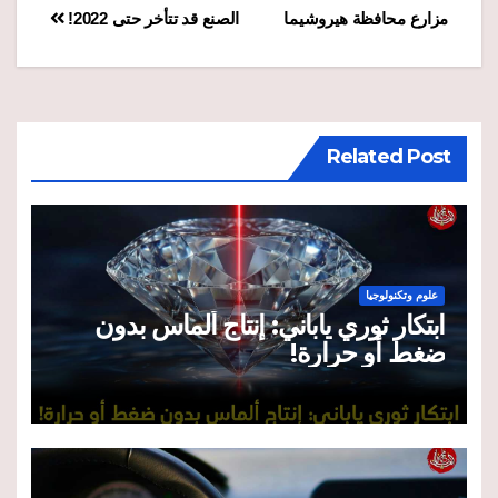
مزارع محافظة هيروشيما
الصنع قد تتأخر حتى 2022!
المقالات
Related Post
علوم وتكنولوجيا
ابتكار ثوري ياباني: إنتاج ألماس بدون
ضغط أو حرارة!