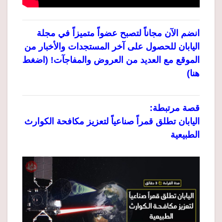
انضم الآن مجاناً لتصبح عضواً متميزاً في مجلة
اليابان للحصول على آخر المستجدات والأخبار من
الموقع مع العديد من العروض والمفاجآت! (اضغط
هنا)
قصة مرتبطة:
اليابان تطلق قمراً صناعياً لتعزيز مكافحة الكوارث
الطبيعية