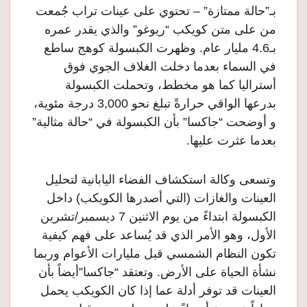
بـ”حالة ممتازة” – تحتوي على عينات تراب جُمعت
من على متن كويكب “ريوغو” والذي يقدر عمره
بـ4.6 مليار عام. وظهرت الكبسولة كوهج ساطع
في السماء بعدما دخلت الغلاف الجوي فوق
أستراليا كما هو مخطط، وتحملت الكبسولة
بدرعها الواقي حرارةً تبلغ نحو 3,000 درجة مئوية،
و أوضحت “جاكسا” بأن الكبسولة في “حالة مثالية”
بعدما عثرت عليها.
وتسعى وكالة استكشاف الفضاء اليابانية لتحليل
العينات والغازات (التي أصدرها الكويكب) داخل
الكبسولة ابتداءً من يوم الاثنين 7 ديسمبر/تشرين
الأول، وهو الأمر الذي قد يُساعد على فهم كيفية
تكون النظام الشمسي قبل مليارات الأعوام وربما
نشأة الحياة على الأرض. وتعتقد “جاكسا”أيضاً بأن
العينات قد توفر أدلة عما إذا كان الكويكب يحمل