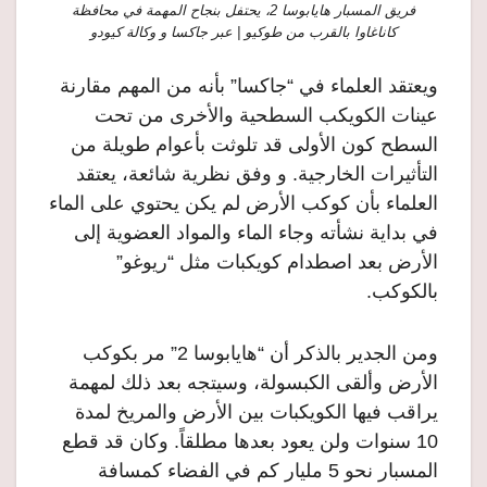
فريق المسبار هايابوسا 2، يحتفل بنجاح المهمة في محافظة
كاناغاوا بالقرب من طوكيو | عبر جاكسا و وكالة كيودو
ويعتقد العلماء في “جاكسا” بأنه من المهم مقارنة
عينات الكويكب السطحية والأخرى من تحت
السطح كون الأولى قد تلوثت بأعوام طويلة من
التأثيرات الخارجية. و وفق نظرية شائعة، يعتقد
العلماء بأن كوكب الأرض لم يكن يحتوي على الماء
في بداية نشأته وجاء الماء والمواد العضوية إلى
الأرض بعد اصطدام كويكبات مثل “ريوغو”
بالكوكب.
ومن الجدير بالذكر أن “هايابوسا 2” مر بكوكب
الأرض وألقى الكبسولة، وسيتجه بعد ذلك لمهمة
يراقب فيها الكويكبات بين الأرض والمريخ لمدة
10 سنوات ولن يعود بعدها مطلقاً. وكان قد قطع
المسبار نحو 5 مليار كم في الفضاء كمسافة