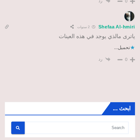
رد
0
Shefaa Al-hmiri
2 سنوات
ياترى مالذي يوجد في هذه العينات
تحميل...
رد
0
ابحث …