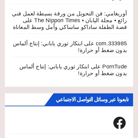
أوريغامي: فن التحويل من ورقة بسيطة لعمل فني
رائع • مجلة اليابان • The Nippon Times
على
قصة الطفلة ساداكو ساساكي وأمل وسط المعاناة
333985.com
على
ابتكار ثوري ياباني: إنتاج ألماس
بدون ضغط أو حرارة!
PornTude
على
ابتكار ثوري ياباني: إنتاج ألماس
بدون ضغط أو حرارة!
تابعونا عبر وسائل التواصل الاجتماعي
Facebook