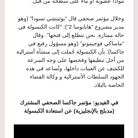
مواداً عضوية أو ماءً على سطحه من قبل.
وخلال مؤتمر صحفي قال “يوئيتشي تسودا” (وهو
مدير مشروع “هايابوسا 2”): “كانت الكبسولة في
حالة ممتازة. نحن نتطلع إلى فتحها”. وقال
“ماساكي فوجيموتو” (وهو مسؤول رفيع في
جاكسا): بأن الكبسولة حُملت إلى منشأة أسترالية
من أجل تنظيفها وفحصها على وجه السرعة
للكشف عن العينات داخلها، وتُساعد في هذه
الجهود السلطات الأسترالية و وكالة الفضاء
الخاصة بالبلاد.
في الفيديو: مؤتمر جاكسا الصحفي المشترك
(مدبلج بالإنجليزية) عن استعادة الكبسولة