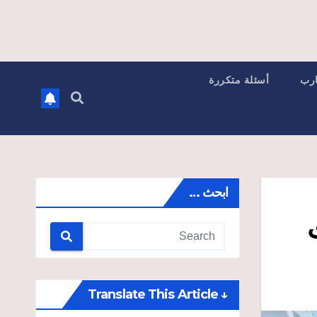
ارب
أسئلة متكررة
ابحث …
↓ Translate This Article