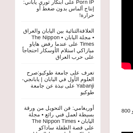
Porn IP
على
ابتكار ثوري ياباني:
إنتاج ألماس بدون ضغط أو
حرارة!
العلاقةالثنائية بين اليابان والعراق
• مجلة اليابان • The Nippon
Times
على
عندما رفض هاياو
ميازاكي استلام الأوسكار احتجاجاً
على حرب العراق
تعرف على جامعة طوكيو:صرح
العلوم الأول في اليابان | يابانجي-
Yabanji
على
نبذة عن جامعة
طوكيو
أوريغامي: فن التحويل من ورقة
فرقة INI اليابانية الشهيرة تواصل المنافسة بأغنيتها التي حلت بالمرتبة الثامنة وحصدت من خلالها أكثر من مليون و 800
بسيطة لعمل فني رائع • مجلة
اليابان • The Nippon Times
على
قصة الطفلة ساداكو