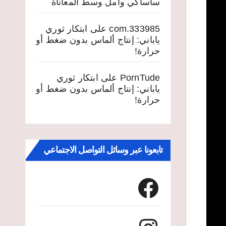
ساساكي وأمل وسط المعاناة
333985.com
على
ابتكار ثوري
ياباني: إنتاج ألماس بدون ضغط أو
حرارة!
PornTude
على
ابتكار ثوري
ياباني: إنتاج ألماس بدون ضغط أو
حرارة!
تابعونا عبر وسائل التواصل الاجتماعي
Facebook
Instagram