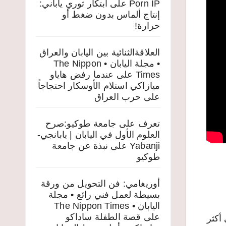
Porn IP
على
ابتكار ثوري ياباني:
إنتاج ألماس بدون ضغط أو
حرارة!
العلاقةالثنائية بين اليابان والعراق
• مجلة اليابان • The Nippon
Times
على
عندما رفض هاياو
ميازاكي استلام الأوسكار احتجاجاً
على حرب العراق
تعرف على جامعة طوكيو:صرح
العلوم الأول في اليابان | يابانجي-
Yabanji
على
نبذة عن جامعة
طوكيو
أوريغامي: فن التحويل من ورقة
بسيطة لعمل فني رائع • مجلة
اليابان • The Nippon Times
على
قصة الطفلة ساداكو
 أكثر