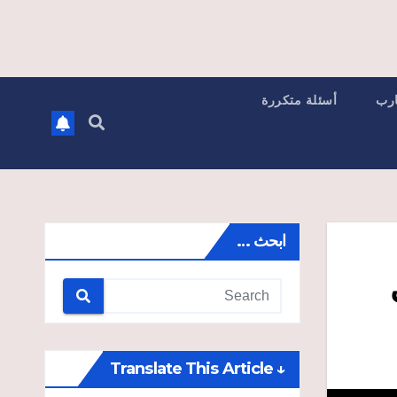
ارب
أسئلة متكررة
ابحث …
↓ Translate This Article