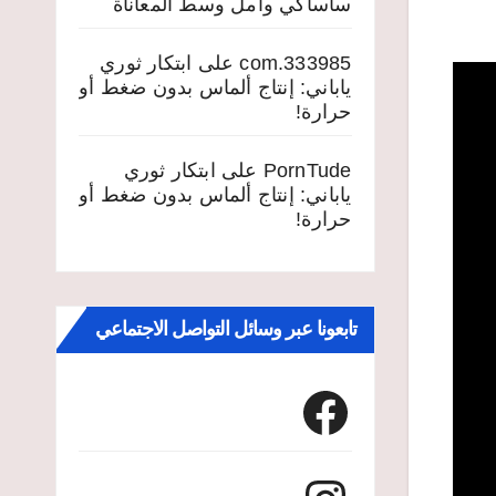
ساساكي وأمل وسط المعاناة
333985.com
على
ابتكار ثوري
ياباني: إنتاج ألماس بدون ضغط أو
حرارة!
PornTude
على
ابتكار ثوري
ياباني: إنتاج ألماس بدون ضغط أو
حرارة!
تابعونا عبر وسائل التواصل الاجتماعي
Facebook
Instagram