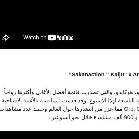
Sakanaction ” Kaiju” x A
أت في سابورو، هوكايدو، والتي تصدرت قائمة أفضل الأغاني وأكثرها رواجاً
ة التاسعة لهذا الأسبوع. وقد قدمت للمنافسة بالأغنية الافتتاحية
الأنمي الشهير Orb: On The Movements of The Earth مما عزز من انتشارها حول العالم وحصد عدد مشاه