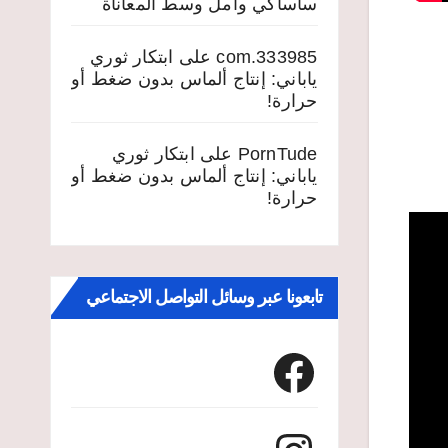
ساساكي وأمل وسط المعاناة
333985.com
على
ابتكار ثوري
ياباني: إنتاج ألماس بدون ضغط أو
حرارة!
PornTude
على
ابتكار ثوري
ياباني: إنتاج ألماس بدون ضغط أو
حرارة!
تابعونا عبر وسائل التواصل الاجتماعي
Facebook
Instagram