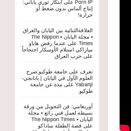
Porn IP
على
ابتكار ثوري ياباني:
إنتاج ألماس بدون ضغط أو
حرارة!
العلاقةالثنائية بين اليابان والعراق
• مجلة اليابان • The Nippon
Times
على
عندما رفض هاياو
ميازاكي استلام الأوسكار احتجاجاً
على حرب العراق
تعرف على جامعة طوكيو:صرح
العلوم الأول في اليابان | يابانجي-
Yabanji
على
نبذة عن جامعة
طوكيو
أوريغامي: فن التحويل من ورقة
بسيطة لعمل فني رائع • مجلة
اليابان • The Nippon Times
على
قصة الطفلة ساداكو