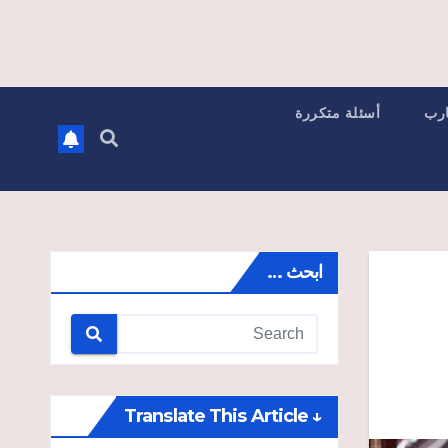
ارب
أسئلة متكررة
ابحث …
↓ Translate This Article