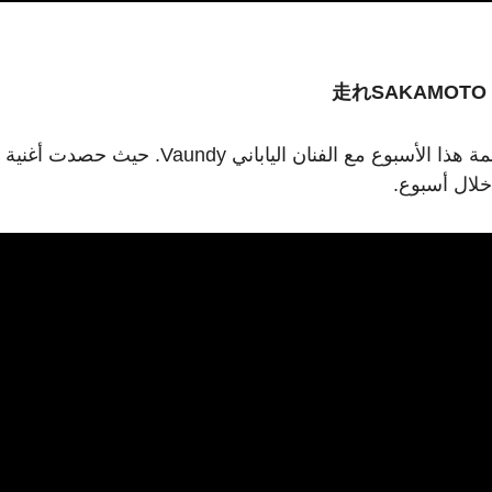
走れSAKAMOTO / 
أنمي أيام ساكاموتو حاضر بقوة في المنافسة بالقائمة هذا الأسبوع مع الفنان الياباني Vaundy. حيث حصدت أغنية