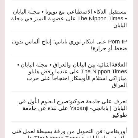
مستقبل الذكاء الاصطناعي مع تويوتا • مجلة اليابان
• The Nippon Times
على
عضوية التميز في مجلة
اليابان
Porn IP
على
ابتكار ثوري ياباني: إنتاج ألماس بدون
ضغط أو حرارة!
العلاقةالثنائية بين اليابان والعراق • مجلة اليابان •
The Nippon Times
على
عندما رفض هاياو
ميازاكي استلام الأوسكار احتجاجاً على حرب
العراق
تعرف على جامعة طوكيو:صرح العلوم الأول في
اليابان | يابانجي- Yabanji
على
نبذة عن جامعة
طوكيو
أوريغامي: فن التحويل من ورقة بسيطة لعمل فني