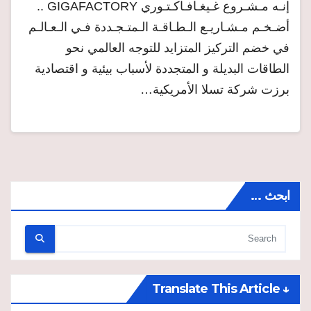
إنـه مـشـروع غـيغـافـاكـتـوري GIGAFACTORY ..
أضـخـم مـشـاريـع الـطـاقـة الـمتـجـددة فـي الـعـالـم
في خضم التركيز المتزايد للتوجه العالمي نحو
الطاقات البديلة و المتجددة لأسباب بيئية و اقتصادية
برزت شركة تسلا الأمريكية…
ابحث …
↓ Translate This Article