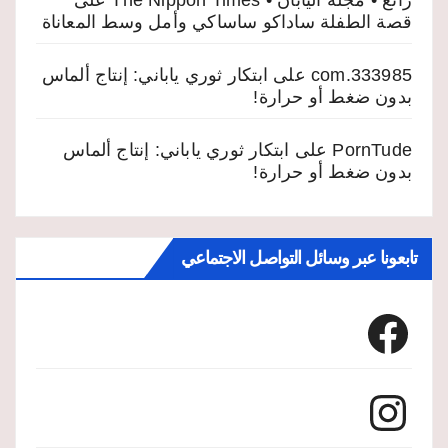
رائع • مجلة اليابان • The Nippon Times
على
قصة الطفلة ساداكو ساساكي وأمل وسط المعاناة
333985.com
على
ابتكار ثوري ياباني: إنتاج ألماس
بدون ضغط أو حرارة!
PornTude
على
ابتكار ثوري ياباني: إنتاج ألماس
بدون ضغط أو حرارة!
تابعونا عبر وسائل التواصل الاجتماعي
Facebook
Instagram