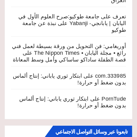
العراق
تعرف على جامعة طوكيو:صرح العلوم الأول في
اليابان | يابانجي- Yabanji
على
نبذة عن جامعة
طوكيو
أوريغامي: فن التحويل من ورقة بسيطة لعمل فني
رائع • مجلة اليابان • The Nippon Times
على
قصة الطفلة ساداكو ساساكي وأمل وسط المعاناة
333985.com
على
ابتكار ثوري ياباني: إنتاج ألماس
بدون ضغط أو حرارة!
PornTude
على
ابتكار ثوري ياباني: إنتاج ألماس
بدون ضغط أو حرارة!
تابعونا عبر وسائل التواصل الاجتماعي