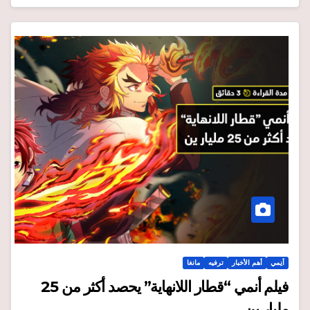
أنِمي
أهم الأخبار
ترفيه
مانغا
فيلم أنمي “قطار اللانهاية” يحصد أكثر من 25
مليار ين