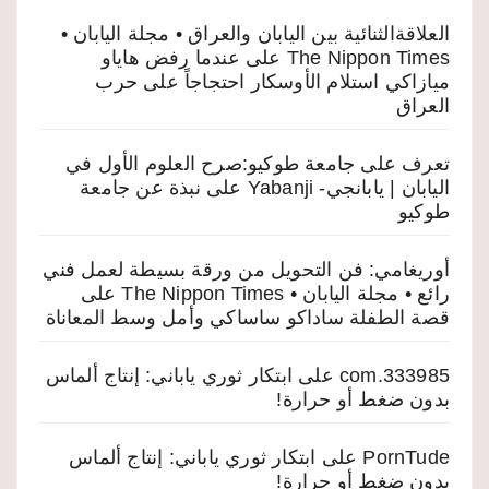
العلاقةالثنائية بين اليابان والعراق • مجلة اليابان •
The Nippon Times
على
عندما رفض هاياو
ميازاكي استلام الأوسكار احتجاجاً على حرب
العراق
تعرف على جامعة طوكيو:صرح العلوم الأول في
اليابان | يابانجي- Yabanji
على
نبذة عن جامعة
طوكيو
أوريغامي: فن التحويل من ورقة بسيطة لعمل فني
رائع • مجلة اليابان • The Nippon Times
على
قصة الطفلة ساداكو ساساكي وأمل وسط المعاناة
333985.com
على
ابتكار ثوري ياباني: إنتاج ألماس
بدون ضغط أو حرارة!
PornTude
على
ابتكار ثوري ياباني: إنتاج ألماس
بدون ضغط أو حرارة!