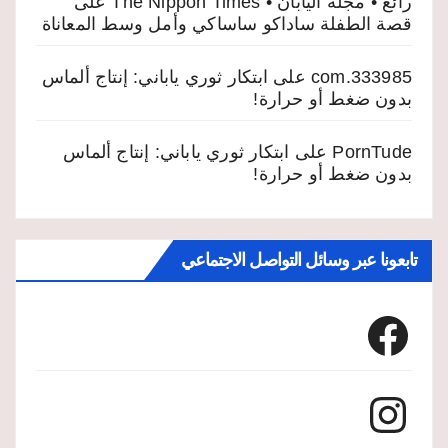
رائع • مجلة اليابان • The Nippon Times
على
قصة الطفلة ساداكو ساساكي وأمل وسط المعاناة
333985.com
على
ابتكار ثوري ياباني: إنتاج ألماس
بدون ضغط أو حرارة!
PornTude
على
ابتكار ثوري ياباني: إنتاج ألماس
بدون ضغط أو حرارة!
تابعونا عبر وسائل التواصل الاجتماعي
Facebook
Instagram