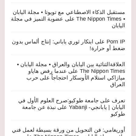
مستقبل الذكاء الاصطناعي مع تويوتا • مجلة اليابان
• The Nippon Times
على
عضوية التميز في مجلة
اليابان
Porn IP
على
ابتكار ثوري ياباني: إنتاج ألماس بدون
ضغط أو حرارة!
العلاقةالثنائية بين اليابان والعراق • مجلة اليابان •
The Nippon Times
على
عندما رفض هاياو
ميازاكي استلام الأوسكار احتجاجاً على حرب
العراق
تعرف على جامعة طوكيو:صرح العلوم الأول في
اليابان | يابانجي- Yabanji
على
نبذة عن جامعة
طوكيو
أوريغامي: فن التحويل من ورقة بسيطة لعمل فني