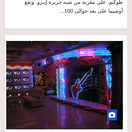
طوكيو، على مقربة من شبه جزيرة إيـزو. وتقع
أوشيما على بعد حوالى 100…