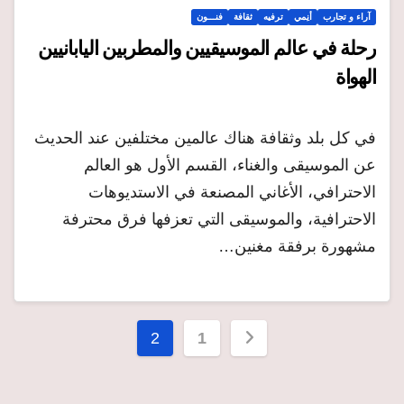
آراء و تجارب
أنِمي
ترفيه
ثقافة
فنـــون
رحلة في عالم الموسيقيين والمطربين اليابانيين
الهواة
في كل بلد وثقافة هناك عالمين مختلفين عند الحديث
عن الموسيقى والغناء، القسم الأول هو العالم
الاحترافي، الأغاني المصنعة في الاستديوهات
الاحترافية، والموسيقى التي تعزفها فرق محترفة
مشهورة برفقة مغنين…
Posts
2
1
pagination