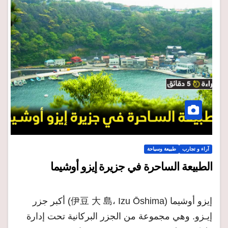
آراء و تجارب
طبيعة وسياحة
الطبيعة الساحرة في جزيرة إيزو أوشيما
إيزو أوشيما (伊豆 大 島، Izu Ōshima) أكبر جزر
إيـزو. وهي مجموعة من الجزر البركانية تحت إدارة