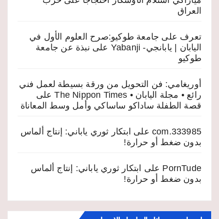
ميازاكي استلام الأوسكار احتجاجاً على حرب
العراق
تعرف على جامعة طوكيو:صرح العلوم الأول في
اليابان | يابانجي- Yabanji
على
نبذة عن جامعة
طوكيو
أوريغامي: فن التحويل من ورقة بسيطة لعمل فني
رائع • مجلة اليابان • The Nippon Times
على
قصة الطفلة ساداكو ساساكي وأمل وسط المعاناة
333985.com
على
ابتكار ثوري ياباني: إنتاج ألماس
بدون ضغط أو حرارة!
PornTude
على
ابتكار ثوري ياباني: إنتاج ألماس
بدون ضغط أو حرارة!