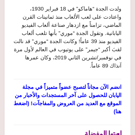
ولدت الجدة “هاماكو” في 18 فبراير 1930،
واعتادت على لعب الألعاب منذ ثمانينات القرن
الماضي، تزامناً مع ازدهار صناعة ألعاب الفيديو
اليابانية. وتقول الجدة “موري” بأنها تلعب ألعاب
الفيديو منذ 39 عاماً! وكانت الجدة “موري” قد نالت
لقبَ أكبر “جيمر” على يوتيوب في العالم لأول مرة
في نوفمبر/تشرين الثاني 2019، وكان عمرها
آنذاك 89 عاماً.
انضم الآن مجاناً لتصبح عضواً متميزاً في مجلة
اليابان للحصول على آخر المستجدات والأخبار من
الموقع مع العديد من العروض والمفاجآت! (اضغط
هنا)
لعبتها المفضلة