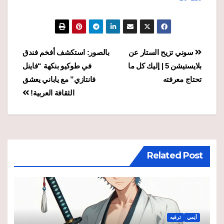
تصفّح
سوني تزيح الستار عن
بالصور: استكشف أفخم فندق
بلايستيشن 5 | إليك كل ما
في طوكيو بنكهة “فاينل
المقالات
تحتاج معرفته
فانتازي” مع ياباني يعشق
الثقافة العربية!
Related Post
أنِمي
ترفيه