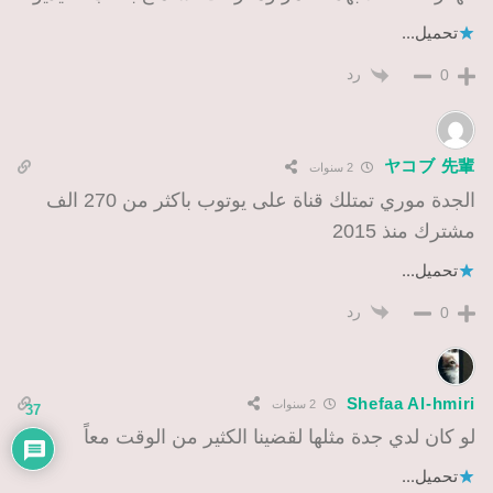
تحميل...
رد
0
ヤコブ 先輩
2 سنوات
الجدة موري تمتلك قناة على يوتوب باكثر من 270 الف
مشترك منذ 2015
تحميل...
رد
0
Shefaa Al-hmiri
2 سنوات
37
لو كان لدي جدة مثلها لقضينا الكثير من الوقت معاً
تحميل...