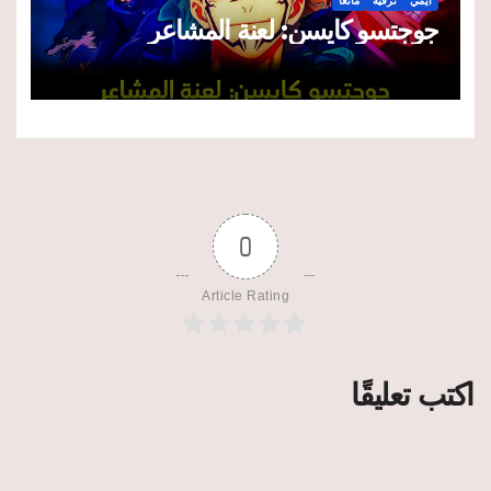
أنِمي
ترفيه
مانغا
جوجتسو كايسن: لعنة المشاعر
0
Article Rating
اكتب تعليقًا