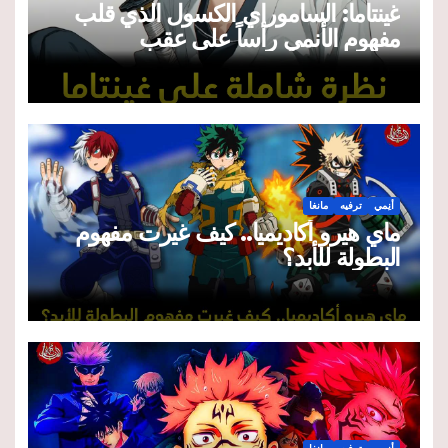
غينتاما: الساموراي الكسول الذي قلب
مفهوم الأنمي رأساً على عقب
أنِمي
ترفيه
مانغا
ماي هيرو أكاديميا.. كيف غيرت مفهوم
البطولة للأبد؟