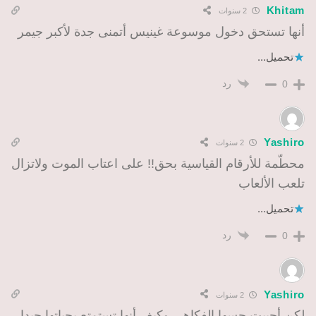
Khitam
2 سنوات
أنها تستحق دخول موسوعة غينيس أتمنى جدة لأكبر جيمر
تحميل...
رد
0
Yashiro
2 سنوات
محطّمة للأرقام القياسية بحق!! على اعتاب الموت ولاتزال
تلعب الألعاب
تحميل...
رد
0
Yashiro
2 سنوات
لكن أحببت حسها الفكاهي وكيف أنها تستمتع بحياتها جيدا