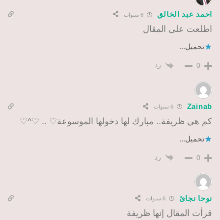
احمد عبد الخالق
6 سنوات
اطلعت على المقال
تحميل...
رد
0
Zainab
6 سنوات
كم هي ظريفة.. مبارك لها دخولها الموسوعة♡ .. ♡^♡
تحميل...
رد
0
نوحا نجائ
6 سنوات
قرأت المقال إنها ظريفة