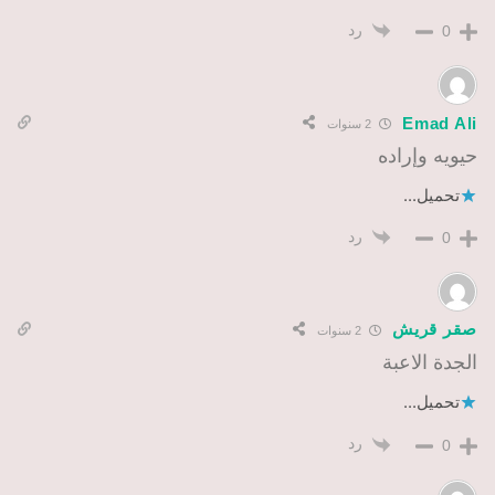
رد
0
Emad Ali
2 سنوات
حيويه وإراده
تحميل...
رد
0
صقر قريش
2 سنوات
الجدة الاعبة
تحميل...
رد
0