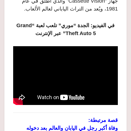
جهاز “Cassette Vision” والذي أطلق في عام
1981، ويُعد من التراث الياباني لعالم الألعاب.
في الفيديو: الجدة “موري” تلعب لعبة “Grand
Theft Auto 5” عبر الإنترنت
قصة مرتبطة:
وفاة أكبر رجل في اليابان والعالم بعد دخوله