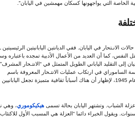
ية الخاصة التي يواجهونها كسكان مهمشين في اليابان”.
تلفة
لات الانـتحار في اليابان. ففي الديانتين اليابانيتين الرئيسيتين ـ
ل النفس، كما أن العديد من الأعمال الأدبية تمجده باعتباره وسي
ن إلى التقليد الياباني الطويل المتمثل في “الانتـحار المشرف”
سة الساموراي في ارتكاب عمليات الانتـحار المعروفة باسم
“سيبوكو” أو إلى طياري “الكاميكازي” الشباب في عام 1945، لإظهار أن هناك أسباباً ثقافية متميزة تجعل الياباني
 عزلة الشباب. وتشتهر اليابان بحالة تسمى
هيكيكوموري
، وهي ن
وات. ويقول الخبراء دائما “العزلة هي المسبب الأول للاكتئاب