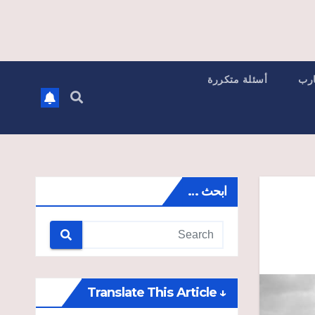
ارب
أسئلة متكررة
ابحث …
↓ Translate This Article