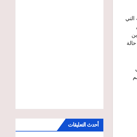
 التي
ن
د الذين
17% وتجاوزت الألف حالة
جمالي
م
أحدث التعليقات