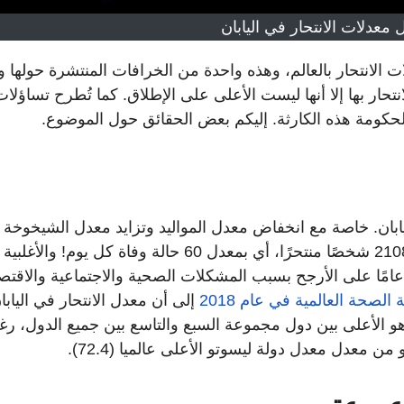
معدلات الانتحار في اليابان
ت الانتحار بالعالم، وهذه واحدة من الخرافات المنتشرة حولها ول
حار بها إلا أنها ليست الأعلى على الإطلاق. كما تُطرح تساؤلات
الحكومة هذه الكارثة. إليكم بعض الحقائق حول الموضوع.
ليابان. خاصة مع انخفاض معدل المواليد وتزايد معدل الشيخوخة 
يهدد استمرارية الشعب. ففي عام 2020، توفي 21081 شخصًا منتحرًا، أي بمعدل 60 حالة وفاة كل يوم! والأغلبية
عظمى منهم من الرجال. وهي أول زيادة في 11 عامًا على الأرجح بسبب المشكلات الصحية والاجتماعية والاق
الصحة العالمية في عام 2018
إلى أن معدل الانتحار في اليابا
الانتحار لكل 100 الف شخص) هو الأعلى بين دول مجموعة السبع والتاسع بين جميع الدول، ر