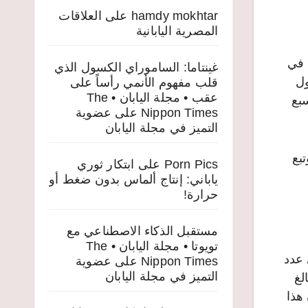
hamdy mokhtar
على
العلاقات
المصرية اليابانية
اء، كان 40% من الرجال في
غينتاما: الساموراي الكسول الذي
10.) مقارنة بالدول
قلب مفهوم الأنمي رأساً على
عقب • مجلة اليابان • The
 السبع
Nippon Times
على
عضوية
التميز في مجلة اليابان
. وتبع
Porn Pics
على
ابتكار ثوري
ياباني: إنتاج ألماس بدون ضغط أو
حرارة!
مستقبل الذكاء الاصطناعي مع
تويوتا • مجلة اليابان • The
ى عدد
Nippon Times
على
عضوية
التميز في مجلة اليابان
الغ
 ويشيرون إلى أن هذا