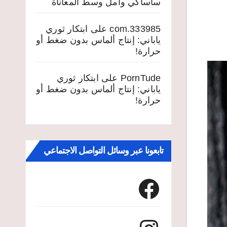
ساساكي وأمل وسط المعاناة
333985.com
على
ابتكار ثوري
ياباني: إنتاج ألماس بدون ضغط أو
حرارة!
PornTude
على
ابتكار ثوري
ياباني: إنتاج ألماس بدون ضغط أو
حرارة!
تابعونا عبر وسائل التواصل الاجتماعي
Facebook
Instagram