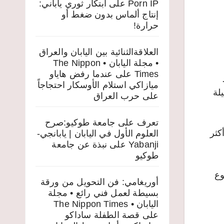
Porn IP
على
ابتكار ثوري ياباني:
إنتاج ألماس بدون ضغط أو
حرارة!
العلاقةالثنائية بين اليابان والعراق
• مجلة اليابان • The Nippon
Times
على
عندما رفض هاياو
ميازاكي استلام الأوسكار احتجاجاً
لة
على حرب العراق
تعرف على جامعة طوكيو:صرح
ين أكثر
العلوم الأول في اليابان | يابانجي-
Yabanji
على
نبذة عن جامعة
طوكيو
وع
أوريغامي: فن التحويل من ورقة
بسيطة لعمل فني رائع • مجلة
اليابان • The Nippon Times
على
قصة الطفلة ساداكو