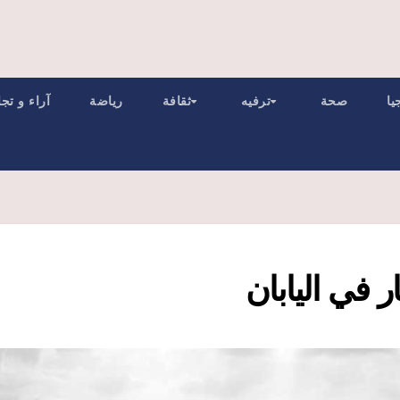
يا
صحة
ترفيه
ثقافة
رياضة
آراء و تج
 في اليابان