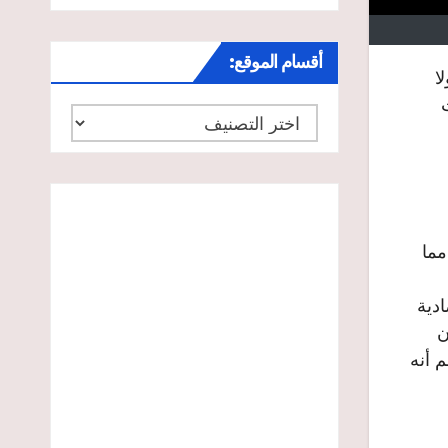
أقسام الموقع:
ا
أقسام
الموقع:
مما
تصادية
ن
غم أنه