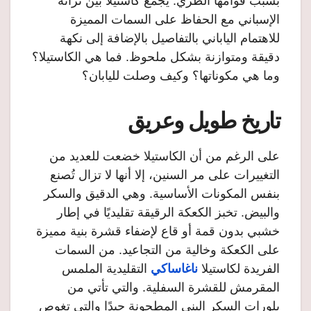
بسبب قوامها الطري. يجمع كاستيلا بين تراثه
الإسباني مع الحفاظ على السمات المميزة
للاهتمام الياباني بالتفاصيل بالإضافة إلى نكهة
دقيقة ومتوازنة بشكل ملحوظ. فما هي الكاستيلا؟
وما هي مكوناتها؟ وكيف وصلت لليابان؟
تاريخ طويل وعريق
على الرغم من أن الكاستيلا خضعت للعديد من
التغييرات على مر السنين، إلا أنها لا تزال تُصنع
بنفس المكونات الأساسية. وهي الدقيق والسكر
والبيض. تخبز الكعكة الرقيقة تقليديًا في إطار
خشبي بدون قمة أو قاع لإضفاء قشرة بنية مميزة
على الكعكة وخالية من التجاعيد. من السمات
الفريدة لكاستيلا
ناغاساكي
التقليدية الملمس
المقرمش للقشرة السفلية. والتي تأتي من
بلورات السكر البني المطحونة جيدًا والتي تغوص