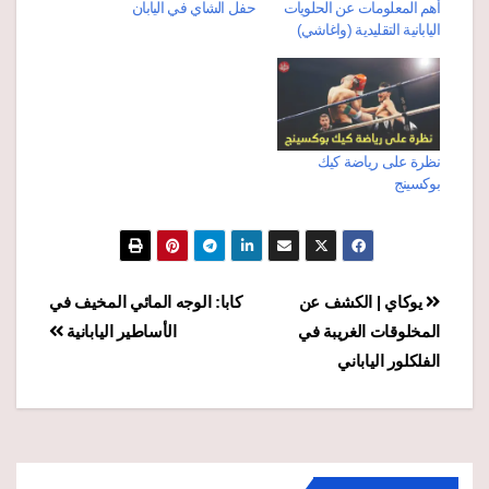
أهم المعلومات عن الحلويات
حفل الشاي في اليابان
اليابانية التقليدية (واغاشي)
نظرة على رياضة كيك
بوكسينج
تصفّح
يوكاي | الكشف عن
كابا: الوجه المائي المخيف في
المخلوقات الغريبة في
الأساطير اليابانية
المقالات
الفلكلور الياباني