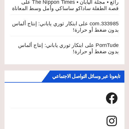
رائع • مجلة اليابان • The Nippon Times
على
قصة الطفلة ساداكو ساساكي وأمل وسط المعاناة
333985.com
على
ابتكار ثوري ياباني: إنتاج ألماس
بدون ضغط أو حرارة!
PornTude
على
ابتكار ثوري ياباني: إنتاج ألماس
بدون ضغط أو حرارة!
تابعونا عبر وسائل التواصل الاجتماعي
Facebook
Instagram