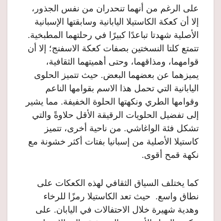
على الرغم من أنهما تنحدران من نفس الجذور،
إلا أن كعكة الكاستيلا اليابانية وسابقتها الإسبانية
الأصلية شهدتا تباعدًا كبيرًا في رحلتهما المطبخية.
تتمتع كلتا النسختين بصفات كعكة الاسفنج؛ إلا أن
قوامهما، ومذاقهما، وحتى أهميتهما الثقافية،
يميزهما عن بعضهما البعض. حيث تتميز الحلوى
اليابانية التي تحمل هذا الاسم بقوامها الناعم
وقوامها الطري ونكهتها الحلوة الخفيفة. مما يشير
إلى تفضيل الحلويات الرقيقة الأقل حلاوةً والتي
تشكل فئة الواغاشي. من ناحية أخرى، تتميز
كاستيلا الأصلية من إسبانيا بفتات أكثر خشونة مع
نكهة قمح أقوى.
كما يختلف السياق الثقافي لهذه الكعكات على
نطاق واسع. حيث تعد الكاستيلا رمزًا للرخاء
وهدية شهيرة خلال الاحتفالات في اليابان. على