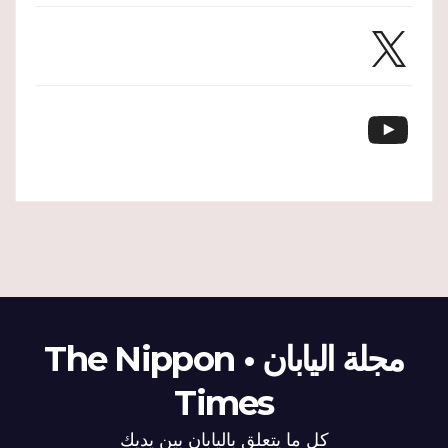
X
YouTube
مجلة اليابان • The Nippon
Times
كل ما يتعلق باليابان بين يديك