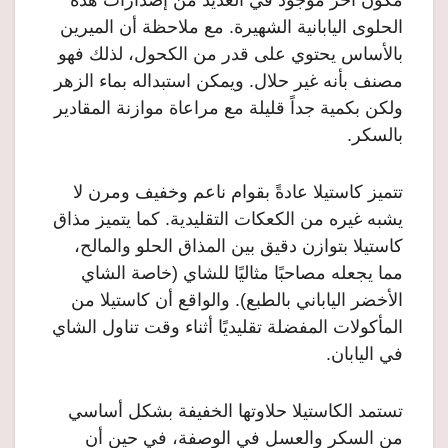
مكون آخر موجود في العديد من إصدارات هذه
الحلوى اليابانية الشهيرة. مع ملاحظة أن الميرين
بالأساس يحتوي على قدر من الكحول، لذلك فهو
مصنف بأنه غير حلال. ويمكن استبداله بماء الزهر
ولكن بكمية جداً قليلة مع مراعاة موازنة المقادير
بالسكر.
تتميز كاستيلا عادةً بقوام ناعم وخفيف ومرن لا
يشبه غيره من الكعكات التقليدية. كما يتميز مذاق
كاستيلا بتوازن دقيق بين المذاق الحلو والمالح،
مما يجعله مصاحبًا مثاليًا للشاي (خاصة الشاي
الأخضر الياباني بالطبع). والواقع أن كاستيلا من
المأكولات المفضلة تقليديًا أثناء وقت تناول الشاي
في اليابان.
تستمد الكاستيلا حلاوتها الخفيفة بشكل أساسي
من السكر والعسل في الوصفة، في حين أن