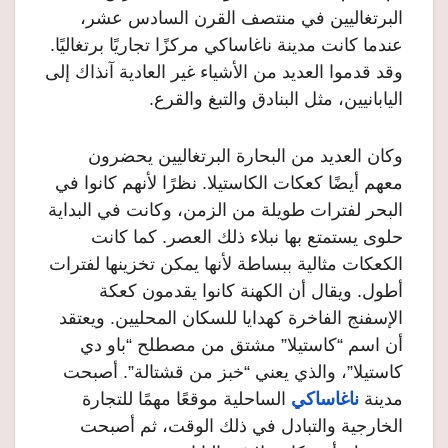
البرتغاليين في منتصف القرن السادس عشر،
عندما كانت مدينة ناغاساكي مركزًا تجاريًا برتغاليًا.
وقد قدموا العديد من الأشياء غير العادية آنذاك إلى
اليابانيين، مثل البنادق والتبغ والقرع.
وكان العديد من البحارة البرتغاليين يحضرون
معهم أيضًا كعكات الكاستيلا. نظرًا لأنهم كانوا في
البحر لفترات طويلة من الزمن، وكانت في البداية
حلوى يستمتع بها نبلاء ذلك العصر. كما كانت
الكعكات مثالية ببساطة لأنها يمكن تخزينها لفترات
أطول. ويقال أن الكهنة كانوا يقدمون كعكة
الإسفنج الفاخرة كهدايا للسكان المحليين. ويعتقد
أن اسم “كاستيلا” مشتق من مصطلح “باو دي
كاستيلا”، والذي يعني “خبز من قشتالة”. أصبحت
مدينة
ناغاساكي
الساحلية موقعًا مهمًا للتجارة
الخارجية والتبادل في ذلك الوقت، ثم أصبحت