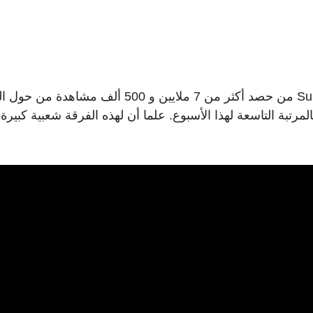
ومن كوريا الجنوبية أيضا، تمكنت فرقة Super Junior من حصد أكثر من 7 ملايين و 500 ألف مشا
تها Express Mode التي حلت بالمرتبة التاسعة لهذا الأسبوع. علما أن لهذه الفرقة شعبية كبي