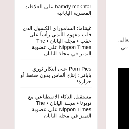
hamdy mokhtar
على
العلاقات
المصرية اليابانية
غينتاما: الساموراي الكسول الذي
قلب مفهوم الأنمي رأساً على
هدة من حول العالم.
عقب • مجلة اليابان • The
Nippon Times
على
عضوية
رة في
التميز في مجلة اليابان
Porn Pics
على
ابتكار ثوري
ياباني: إنتاج ألماس بدون ضغط أو
حرارة!
مستقبل الذكاء الاصطناعي مع
تويوتا • مجلة اليابان • The
Nippon Times
على
عضوية
التميز في مجلة اليابان