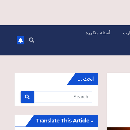
ارب
أسئلة متكررة
ابحث …
↓ Translate This Article