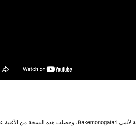
أعادت فرقة supercell اليابانية إنتاج الأغنية الختامية لأنمي Bakemonogatari، وحصلت هذه النسخة من الأ