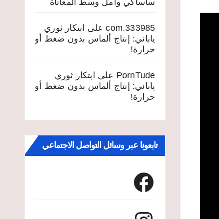
ساساكي وأمل وسط المعاناة
333985.com
على
ابتكار ثوري
ياباني: إنتاج ألماس بدون ضغط أو
حرارة!
PornTude
على
ابتكار ثوري
ياباني: إنتاج ألماس بدون ضغط أو
حرارة!
تابعونا عبر وسائل التواصل الاجتماعي
Facebook
Instagram