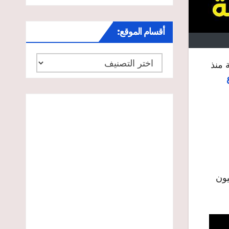
أقسام الموقع:
أقسام
 منذ
الموقع:
 الجنوبية مع فرقة BabyMonster التي حصدت أكثر من 64 مليون