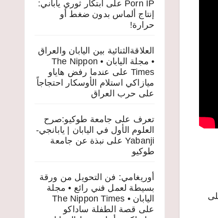
Porn IP
على
ابتكار ثوري ياباني:
إنتاج ألماس بدون ضغط أو
حرارة!
العلاقةالثنائية بين اليابان والعراق
• مجلة اليابان • The Nippon
Times
على
عندما رفض هاياو
ميازاكي استلام الأوسكار احتجاجاً
على حرب العراق
تعرف على جامعة طوكيو:صرح
العلوم الأول في اليابان | يابانجي-
Yabanji
على
نبذة عن جامعة
طوكيو
أوريغامي: فن التحويل من ورقة
بسيطة لعمل فني رائع • مجلة
غنية على
اليابان • The Nippon Times
على
قصة الطفلة ساداكو