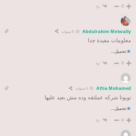
رد
0
Abdulrahim Metwally
6 سنوات
معلومات مفيدة جدا
تحميل...
رد
0
Attia Mohamed
5 سنوات
تويوتا شركه عملتقه وده مش بعيد عليها
تحميل...
رد
0