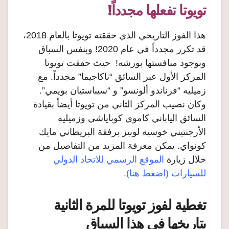
تويوتا تفعلها مجدداً!
هذا الفوز التاريخي الذي حققته تويوتا بالعام 2018،
قد تكرر مجدداً في عام 2020! وبنفس السباق
وبوجود منافستها بورشه! حيث حققت تويوتا
المركز الأول عبر السائق “ناكاجيما” مجدداً. مع
زميليه “فرناندو ألونسو” و “سيباستيان بويمي”.
وكان نصيب المركز الثاني من تويوتا أيضاً بقيادة
السائق الياباني كاموي كوباياشي وزميليه
الأرجنتيني خوسيه لوبيز برفقة البريطاني مايك
كونواي. يمكن معرفة المزيد من التفاصيل من
خلال زيارة
الموقع الرسمي للاتحاد الدولي
للسيارات (اضغط هنا).
تغطية لفوز تويوتا للمرة الثانية
بتاريخها في هذا السباق