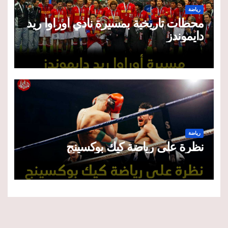
رياضة
محطات تاريخية بمسيرة نادي أوراوا ريد
دايموندز
رياضة
نظرة على رياضة كيك بوكسينج