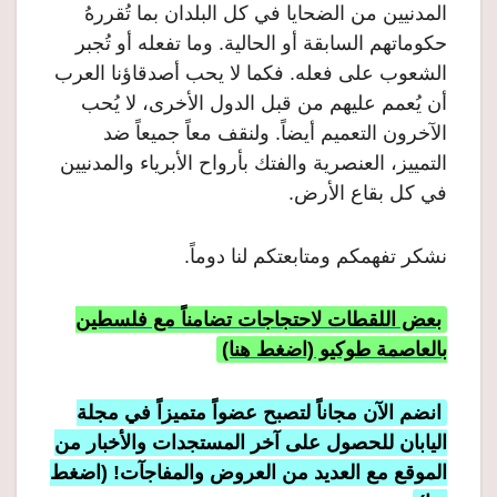
المدنيين من الضحايا في كل البلدان بما تُقررهُ
حكوماتهم السابقة أو الحالية. وما تفعله أو تُجبر
الشعوب على فعله. فكما لا يحب أصدقاؤنا العرب
أن يُعمم عليهم من قبل الدول الأخرى، لا يُحب
الآخرون التعميم أيضاً. ولنقف معاً جميعاً ضد
التمييز، العنصرية والفتك بأرواح الأبرياء والمدنيين
في كل بقاع الأرض.
نشكر تفهمكم ومتابعتكم لنا دوماً.
بعض اللقطات لاحتجاجات تضامناً مع فلسطين
بالعاصمة طوكيو (اضغط هنا)
انضم الآن مجاناً لتصبح عضواً متميزاً في مجلة
اليابان للحصول على آخر المستجدات والأخبار من
الموقع مع العديد من العروض والمفاجآت! (اضغط