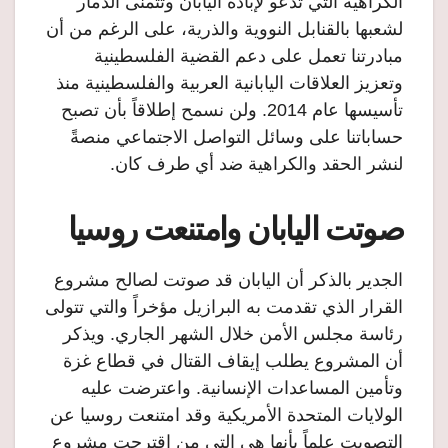
الكراهية التي تدعو لإبادة اليابان وتتمنى الدمار
لشعبها بالقنابل النووية والذرية، على الرغم من أن
مبادرتنا تعمل على دعم القضية الفلسطينية
وتعزيز العلاقات اليابانية العربية والفلسطينية منذ
تأسيسها عام 2014. ولن نسمح إطلاقاً بأن تصبح
حساباتنا على وسائل التواصل الاجتماعي منصةً
لنشر الحقد والكراهية ضد أي طرف كان.
صوتت اليابان وامتنعت روسيا
الجدير بالذكر أن اليابان قد صوتت لصالح مشروع
القرار الذي تقدمت به البرازيل مؤخراً والتي تتولى
رئاسة مجلس الأمن خلال الشهر الجاري. ويذكر
أن المشروع يطلب إيقاف القتال في قطاع غزة
وتأمين المساعدات الإنسانية. واعترضت عليه
الولايات المتحدة الأمريكية وقد امتنعت روسيا عن
التصويت علماً بأنها هي التي من اقترحت مشروع