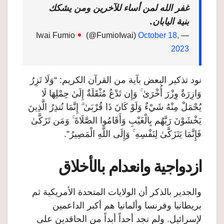
غفر الله لمن أساء للآخرين ومن يشكك
بنية اليابان.
(@FumioIwai)
October 18,
— Iwai Fumio
2023
نود تذكير البعض بآية من القرآن الكريم: “وَلَا تَزِرُ
وَازِرَةٌ وِزْرَ أُخْرَىٰ ۚ وَإِن تَدْعُ مُثْقَلَةٌ إِلَىٰ حِمْلِهَا لَا
يُحْمَلْ مِنْهُ شَيْءٌ وَلَوْ كَانَ ذَا قُرْبَىٰ ۗ إِنَّمَا تُنذِرُ الَّذِينَ
يَخْشَوْنَ رَبَّهُم بِالْغَيْبِ وَأَقَامُوا الصَّلَاةَ ۚ وَمَن تَزَكَّىٰ
فَإِنَّمَا يَتَزَكَّىٰ لِنَفْسِهِ ۚ وَإِلَى اللَّهِ الْمَصِيرُ”.
ازدواجية وانعدام بالأخلاق
والجدير بالذكر أن الولايات المتحدة الأمريكية ثم
بريطانيا وفرنسا وألمانيا هم أكبر الداعمين
لإسرائيل. ولم نجد أحداً أبداً من الحاقدين على