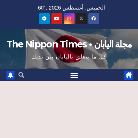
Ski
الخميس. أغسطس 6th, 2026
t
conten
مجلة اليابان • The Nippon Times
كل ما يتعلق باليابان بين يديك