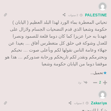
PALESTINE
2 سنوات
تحياتي المعطرة بماء الورد لهذا البلد العظيم ( اليابان )
حكومة وشعبا الذي قدم التضحيات الجسام ولازال على
عهدنا به حرا عزيزا كما كان دوما قلعة للصمود ونصرا
للعدل وشوكة في حلق كل متغطرس أفاق … بعيدا عن
جهلاء وعامة الناس نقولها لكم وبأعلى صوت … نحبكم
ونحترمكم ونقدر لكم تاريخكم ورحابة صدوركم … هذا هو
موقفنا دوما من اليابان حكومة وشعبا
تحميل...
رد
2
Zakariya
2 سنوات
شكرا للتوضيح