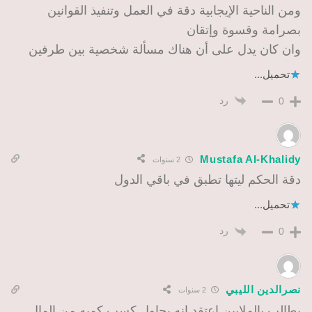
ومن الناحية الإيجابية دقة في العمل وتنفيذ القوانين
بصرامة وقسوة وإتقان
وان كان يدل على أن هناك مسألة شخصية بين طرفين
تحميل...
رد
0
Mustafa Al-Khalidy
2 سنوات
دقة الحكم ليتها تطبق في باقي الدول
تحميل...
رد
0
نصرالدين الليبي
2 سنوات
يطالب بالملايين اعتقد انه يحاول كسب كميه من المال