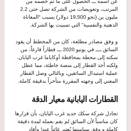
عن اسمه ـــ الحصول على ما تم خصمه من
المرتب، وتعويضات من الشركة تصل حتى 2.2
مليون ين (نحو 19,500 دولار) بسبب “المعاناة
الذهنية والنفسية” التي تسببت بها الشركة.
و وفق مصادر مطلعة، كان من المخطط أن يقود
السائق ــــ في يونيو 2020 ـــ قطاراً فارغاً، من
سكته إلى محطة بمحافظة أوكاياما غرب اليابان.
ولكنه أخذ القطار إلى منصة خاطئة، مما عطل
عملية استبدال السائقين، وبالتالي وصل القطار
المعني إلى وجهته المقررة متأخراً بدقيقة كاملة.
القطارات اليابانية معيار الدقة
تجادل شركة سكك حديد غرب اليابان، بأن قرارها
كان مناسباً لأن السائق لم يقم بعمله لمدة دقيقة
كاملة و وفق سياستها يُعتبر غائباً عنه! وأفاد