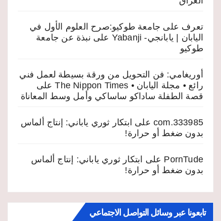
العراق
تعرف على جامعة طوكيو:صرح العلوم الأول في
اليابان | يابانجي- Yabanji
على
نبذة عن جامعة
طوكيو
أوريغامي: فن التحويل من ورقة بسيطة لعمل فني
رائع • مجلة اليابان • The Nippon Times
على
قصة الطفلة ساداكو ساساكي وأمل وسط المعاناة
333985.com
على
ابتكار ثوري ياباني: إنتاج ألماس
بدون ضغط أو حرارة!
PornTude
على
ابتكار ثوري ياباني: إنتاج ألماس
بدون ضغط أو حرارة!
تابعونا عبر وسائل التواصل الاجتماعي