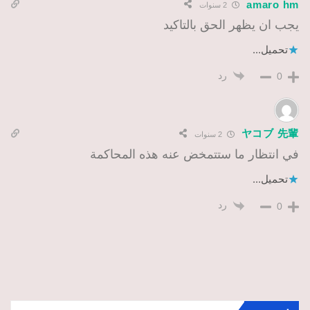
amaro hm
2 سنوات
يجب ان يظهر الحق بالتاكيد
تحميل...
رد
0
ヤコブ 先輩
2 سنوات
في انتظار ما ستتمخض عنه هذه المحاكمة
تحميل...
رد
0