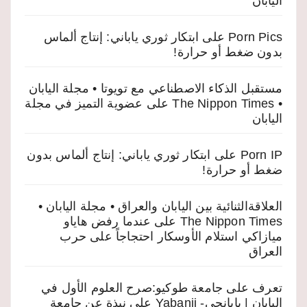
اليابان
Porn Pics
على
ابتكار ثوري ياباني: إنتاج ألماس
بدون ضغط أو حرارة!
مستقبل الذكاء الاصطناعي مع تويوتا • مجلة اليابان
• The Nippon Times
على
عضوية التميز في مجلة
اليابان
Porn IP
على
ابتكار ثوري ياباني: إنتاج ألماس بدون
ضغط أو حرارة!
العلاقةالثنائية بين اليابان والعراق • مجلة اليابان •
The Nippon Times
على
عندما رفض هاياو
ميازاكي استلام الأوسكار احتجاجاً على حرب
العراق
تعرف على جامعة طوكيو:صرح العلوم الأول في
اليابان | يابانجي- Yabanji
على
نبذة عن جامعة