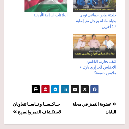
حادثة طعن جماعي تودي
العلاقات اليابانية الأردنية
بحياة طفلة ورجل مع إصابة
17 آخرين
كيف يحارب اليابانيون
الاحتباس الحراري بارتداء
ملابس خفيفة؟
تصفّح
عضوية التميز في مجلة
جــاكــســا و نــاســا تتعاونان
اليابان
لاستكشاف القمر والمريخ
المقالات