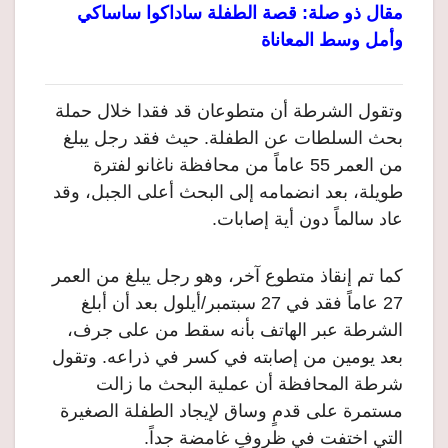
مقال ذو صلة: قصة الطفلة ساداكوا ساساكي
وأمل وسط المعاناة
وتقول الشرطة أن متطوعان قد فقدا خلال حملة
بحث السلطات عن الطفلة. حيث فقد رجل يبلغ
من العمر 55 عاماً من محافظة ناغانو لفترة
طويلة، بعد انضمامه إلى البحث أعلى الجبل، وقد
عاد سالماً دون أية إصابات.
كما تم إنقاذ متطوع آخر، وهو رجل يبلغ من العمر
27 عاماً فقد في 27 سبتمبر/أيلول بعد أن أبلغ
الشرطة عبر الهاتف بأنه سقط من على جرف،
بعد يومين من إصابته في كسر في ذراعه. وتقول
شرطة المحافظة أن عملية البحث ما زالت
مستمرة على قدمٍ وساق لإيجاد الطفلة الصغيرة
التي اختفت في ظروفٍ غامضة جداً.