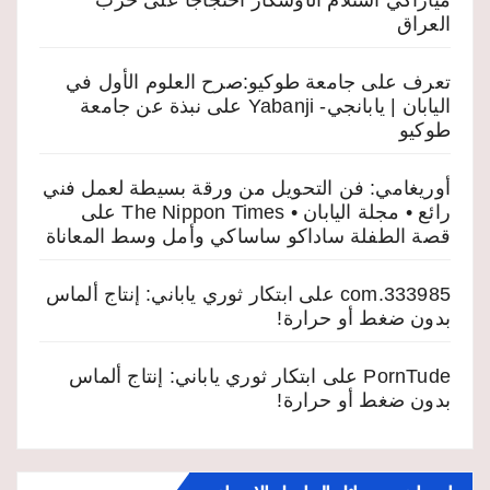
ميازاكي استلام الأوسكار احتجاجاً على حرب
العراق
تعرف على جامعة طوكيو:صرح العلوم الأول في
اليابان | يابانجي- Yabanji
على
نبذة عن جامعة
طوكيو
أوريغامي: فن التحويل من ورقة بسيطة لعمل فني
رائع • مجلة اليابان • The Nippon Times
على
قصة الطفلة ساداكو ساساكي وأمل وسط المعاناة
333985.com
على
ابتكار ثوري ياباني: إنتاج ألماس
بدون ضغط أو حرارة!
PornTude
على
ابتكار ثوري ياباني: إنتاج ألماس
بدون ضغط أو حرارة!