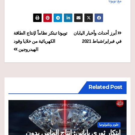
مع تويوتا
تصفّح
أبرز أحداث وأخبار اليابان
تويوتا تبتكر نظاماً لإنتاج الطاقة
في فبراير/شباط 2021
الكهربائية من خلايا وقود
المقالات
الهيدروجين
Related Post
علوم وتكنولوجيا
ابتكار ثوري ياباني: إنتاج ألماس بدون