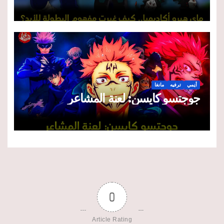
أنِمي
ترفيه
مانغا
جوجتسو كايسن: لعنة المشاعر
0
Article Rating