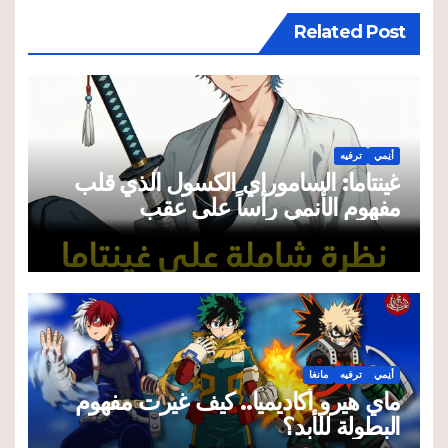
Related Post
أنِمي
ترفيه
غينتاما: الساموراي الكسول الذي قلب
مفهوم الأنمي رأساً على عقب
أنِمي
ترفيه
مانغا
ماي هيرو أكاديميا.. كيف غيرت مفهوم
البطولة للأبد؟