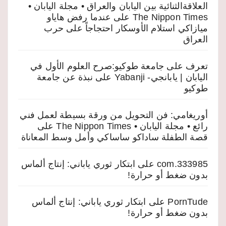
العلاقةالثنائية بين اليابان والعراق • مجلة اليابان •
The Nippon Times
على
عندما رفض هاياو
ميازاكي استلام الأوسكار احتجاجاً على حرب
العراق
تعرف على جامعة طوكيو:صرح العلوم الأول في
اليابان | يابانجي- Yabanji
على
نبذة عن جامعة
طوكيو
أوريغامي: فن التحويل من ورقة بسيطة لعمل فني
رائع • مجلة اليابان • The Nippon Times
على
قصة الطفلة ساداكو ساساكي وأمل وسط المعاناة
333985.com
على
ابتكار ثوري ياباني: إنتاج ألماس
بدون ضغط أو حرارة!
PornTude
على
ابتكار ثوري ياباني: إنتاج ألماس
بدون ضغط أو حرارة!