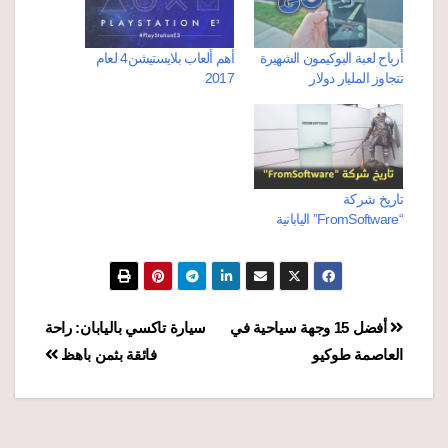
أرباح لعبة البوكيمون الشهيرة
أهم ألعاب بلايستيشن4 لعام
تتجاوز المليار دولار
2017
تاريخ شركة
“FromSoftware” اليابانية
تصفّح
أفضل 15 وجهة سياحية في
سيارة تاكسي باليابان: راحة
العاصمة طوكيو
فائقة بثمن باهظ
المقالات