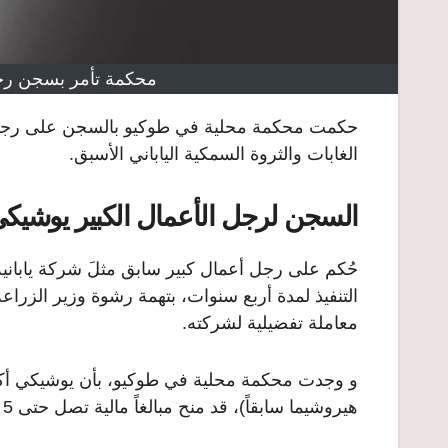
محكمة تأمر بسجن رجل
حكمت محكمة محلية في طوكيو بالسجن على رجل أ
الغابات والثروة السمكية الياباني الأسبق.
السجن لرجل الأعمال الكبير يوشيكي 
التنفيذ لمدة أربع سنوات، بتهمة رشوة وزير الزراعة
معاملة تفضيلية لشركته.
هيروشيما سابقاً)، قد منح مبالغاً مالية تصل حتى 5 مليون ين (نحو 45 ألف دولار) للوزير الأسبق تاكاموري يوشيكاوا.