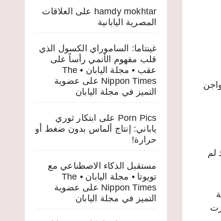
hamdy mokhtar
على
العلاقات
المصرية اليابانية
غينتاما: الساموراي الكسول الذي
قلب مفهوم الأنمي رأساً على
عقب • مجلة اليابان • The
Nippon Times
على
عضوية
واجن
التميز في مجلة اليابان
Porn Pics
على
ابتكار ثوري
ياباني: إنتاج ألماس بدون ضغط أو
حرارة!
 لم
مستقبل الذكاء الاصطناعي مع
تويوتا • مجلة اليابان • The
Nippon Times
على
عضوية
ت وغرامة
التميز في مجلة اليابان
زت