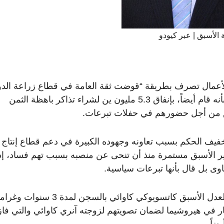
 الأسبق | عبر كيودو
الأعمال تصرف بطريقة “قوضت ثقة العامة في قطاع زراعة الد
والسياسات الوطنية للحكومة”. و وجدت المحكمة بأنه قام أيضاً، بإنفاق 5.3 مليون ين لشراء تذاكر باهظة الثمن
بق من أجل حضورهم في حفلات تبرعات.
فيف الحكم بسبب تعاونه وجهوده الكبيرة في دعم قطاع إنتاج
ير الأسبق مستمرة منذ أن تنحى عن منصبه بسبب تهم فساد، إذ
ويجدر بالذكر أن محكمة يابانية حكمت على وزير العدل الأسبق كاتسويوكي كاوائي بالسجن لمدة 3 سنوا
 كبار في هيروشيما لضمان تصويتهم لزوجته آنري كاوائي والتي فا