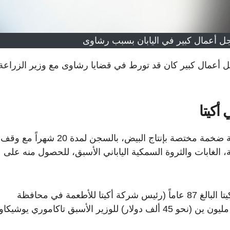
 أعمال كبير في اليابان بسبب رشاوى
عمال كبير كان قد تورط في قضايا رشاوى مع وزير الزراعة
أكيتا
حُكم على رجل أعمال كبير سابق مثلَ شركة يابانية ضخمة مختصة بإنتاج البيض، بالسجن لمدة 20 شهراً مع وقف
، الغابات والثروة السمكية الياباني الأسبق، للحصول منه على
و وجدت محكمة محلية في طوكيو، بأن يوشيكي أكيتا البالغ 87 عاماً (رئيس شركة أكيتا للأطعمة في محافظة