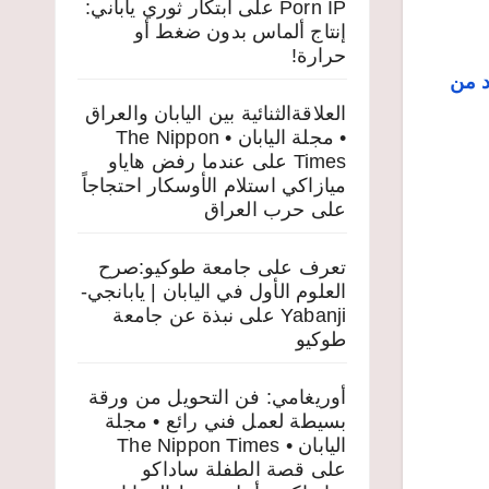
Porn IP
على
ابتكار ثوري ياباني:
إنتاج ألماس بدون ضغط أو
حرارة!
د من
العلاقةالثنائية بين اليابان والعراق
• مجلة اليابان • The Nippon
Times
على
عندما رفض هاياو
ميازاكي استلام الأوسكار احتجاجاً
على حرب العراق
تعرف على جامعة طوكيو:صرح
العلوم الأول في اليابان | يابانجي-
Yabanji
على
نبذة عن جامعة
طوكيو
أوريغامي: فن التحويل من ورقة
بسيطة لعمل فني رائع • مجلة
اليابان • The Nippon Times
على
قصة الطفلة ساداكو