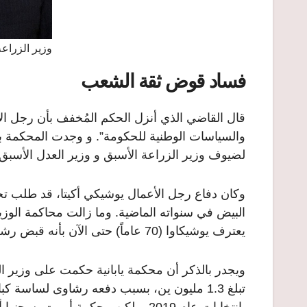
وزير الزراعة
فساد قوض ثقة الشعب
قال القاضي الذي أنزل الحكم المُخفف بأن رجل 
لضيوف وزير الزراعة الأسبق و وزير العدل الأس
وكان دفاع رجل الأعمال يوشيكي أكيتا، قد طلب تخ
البيض في سنواته الماضية. وما زالت محاكمة الوز
يعترف يوشيكاوا (70 عاماً) حتى الآن بأنه قبض رشاوى بل قال بأنها تبرعات سياسية.
تبلغ 1.3 مليون ين، بسبب دفعه رشاوى لساسة
بانتخابات عام 2019، ولكن محكمة أمرت بسجنها أيضاً.