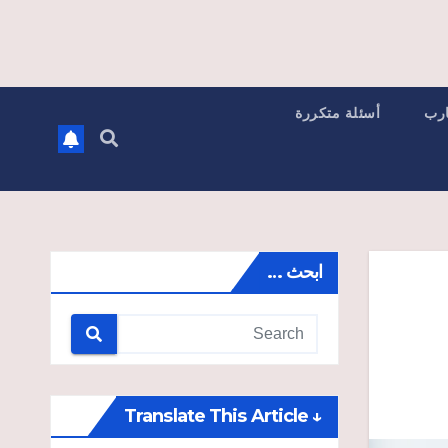
ارب
أسئلة متكررة
ابحث …
↓ Translate This Article