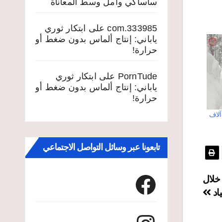
ساساكي وأمل وسط المعاناة
333985.com
على
ابتكار ثوري
ياباني: إنتاج ألماس بدون ضغط أو
حرارة!
PornTude
على
ابتكار ثوري
ياباني: إنتاج ألماس بدون ضغط أو
حرارة!
 آلاف
تابعونا عبر وسائل التواصل الاجتماعي
Facebook
وني خلال
ياد
Instagram