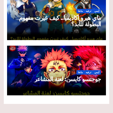
أنِمي
ترفيه
مانغا
ماي هيرو أكاديميا.. كيف غيرت مفهوم
البطولة للأبد؟
أنِمي
ترفيه
مانغا
جوجتسو كايسن: لعنة المشاعر