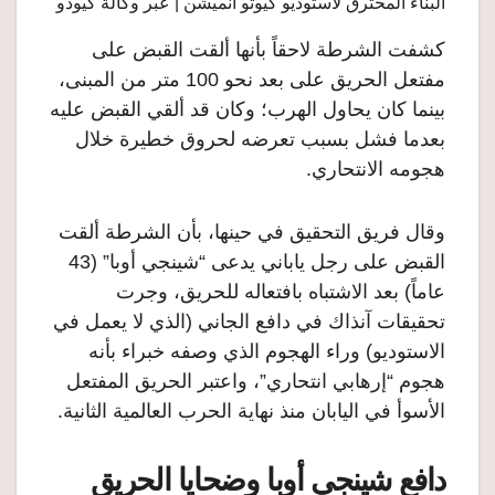
البناء المحترق لاستوديو كيوتو أنميشن | عبر وكالة كيودو
كشفت الشرطة لاحقاً بأنها ألقت القبض على
مفتعل الحريق على بعد نحو 100 متر من المبنى،
بينما كان يحاول الهرب؛ وكان قد ألقي القبض عليه
بعدما فشل بسبب تعرضه لحروق خطيرة خلال
هجومه الانتحاري.
وقال فريق التحقيق في حينها، بأن الشرطة ألقت
القبض على رجل ياباني يدعى “شينجي أوبا” (43
عاماً) بعد الاشتباه بافتعاله للحريق، وجرت
تحقيقات آنذاك في دافع الجاني (الذي لا يعمل في
الاستوديو) وراء الهجوم الذي وصفه خبراء بأنه
هجوم “إرهابي انتحاري”، واعتبر الحريق المفتعل
الأسوأ في اليابان منذ نهاية الحرب العالمية الثانية.
دافع شينجي أوبا وضحايا الحريق