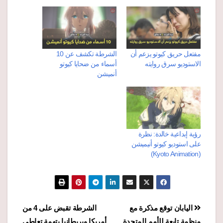
مفتعل حريق كيوتو يزعم أن
الشرطة تكشف عن 10
الاستوديو سرق روايته
أسماء من ضحايا كيوتو
أنميشن
رؤية إبداعية خالدة: نظرة
على استوديو كيوتو أنيميشن
(Kyoto Animation)
تصفّح
اليابان توقع مذكرة مع
الشرطة تقبض على 4 من
منظمة تابعة للأمم المتحدة
أمريكا وبريطانيا بتهمة تعاطي