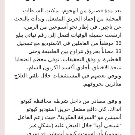
بعد مدة قصيرة من الهجوم، تمكنت السلطات
المحلية من إخماد الحريق المفتعل، وبدأت بالبحث
عن ناجين. في إطار نحو أسبوعين من الزمن،
ارتفعت حصيلة الوفيات لتصل إلى رقم نهائي يبلغ
36 موظفاً من العاملين في الاستوديو مع تسجيل
33 مصاباً بحروق تتراوح بين الطفيفة وحتى
الخطيرة. و وفق التحقيقات، توفي معظم الضحايا
نتيجة الاختناق بأحادي أكسيد الكربون السام،
وتوفي بعضهم في المستشفيات خلال تلقي العلاج
متأثرين بحروقهم.
و وفق مصادر من داخل شرطة محافظة كيوتو
آنذاك، كان دافع مفتعل حريق استوديو كيوتو
أنميشن هو “السرقة الفكرية”. حيث زعم الفاعل
“شينجي أوبا” خلال القبض عليه (بشكلٍ غير
رسمي) بأن استوديو كيوتو أنميشن قد سرق