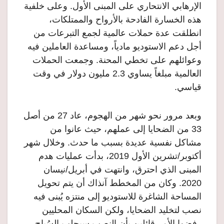
الإرهابي الانتحاري على المبنى الأول. وعلى خلفية
هذه الخسارة الفادحة بالأرواح والممتلكات،
انطلقت عدة حملات عالمية لجمع التبرعات من
أجل دعم الاستوديو مادياً، ومساعدة العاملين فيه
وعوائلهم على تخطي المحنة. وجمعت الحملات
العالمية مبلغاً يساوي 2.3 مليون دولار في وقت
قياسي.
وبعد مرور نحو شهر من الهجوم، عاد 27 من أصل
33 من الضحايا إلى عملهم، حيث عانوا من
مشاكل نفسية عديدة بسبب ما حدث. وخلال شهر
أكتوبر/تشرين الأول 2019، بدأت عمليات هدم
المبنى الذي احترق، وانتهت في أبريل/نيسان
2020. وكان من المخطط آنذاك أن يتم تحويل
المساحة الشاغرة للاستوديو إلى منتزه يُبنى فيه
نصب لتخليد الضحايا، ولكن السكان المحليين
رفضوا الأمر قائلين بأن النصب سيجلب السُياح