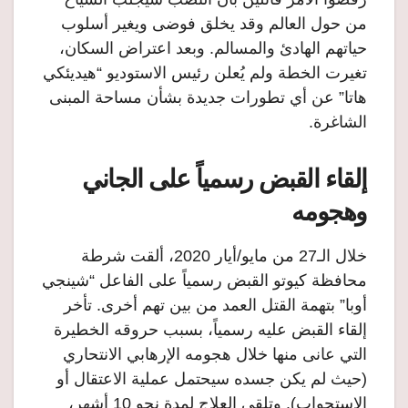
من حول العالم وقد يخلق فوضى ويغير أسلوب
حياتهم الهادئ والمسالم. وبعد اعتراض السكان،
تغيرت الخطة ولم يُعلن رئيس الاستوديو “هيديئكي
هاتا” عن أي تطورات جديدة بشأن مساحة المبنى
الشاغرة.
إلقاء القبض رسمياً على الجاني
وهجومه
خلال الـ27 من مايو/أيار 2020، ألقت شرطة
محافظة كيوتو القبض رسمياً على الفاعل “شينجي
أوبا” بتهمة القتل العمد من بين تهم أخرى. تأخر
إلقاء القبض عليه رسمياً، بسبب حروقه الخطيرة
التي عانى منها خلال هجومه الإرهابي الانتحاري
(حيث لم يكن جسده سيحتمل عملية الاعتقال أو
الاستجواب). وتلقى العلاج لمدة نحو 10 أشهر،