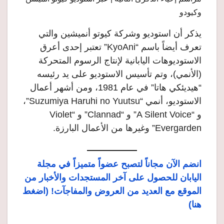
وكيودو
يذكر أن استوديو وشركة كيوتو أنميشين والتي
تعرف أيضاً باسم “KyoAni” تعتبر إحدى أعرق
الاستوديوهات اليابانية لإنتاج الرسوم المتحركة
(الأنمي)، وتم تأسيس الاستوديو على يد رئيسه
“هيديئكي هاتا” في عام 1981، ومن أشهر أعمال
الاستوديو، أنمي “Suzumiya Haruhi no Yuutsu”،
و “A Silent Voice” و “Clannad” و “Violet
Evergarden” وغيرها من الأعمال البارزة.
انضم الآن مجاناً لتصبح عضواً متميزاً في مجلة
اليابان للحصول على آخر المستجدات والأخبار من
الموقع مع العديد من العروض والمفاجآت! (اضغط
هنا)