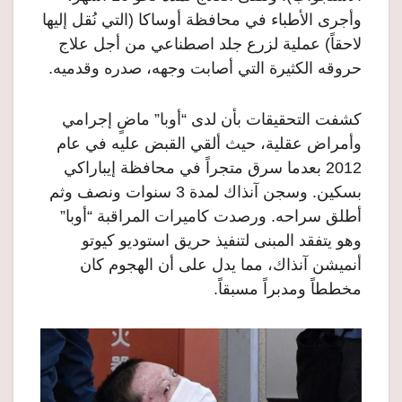
وأجرى الأطباء في محافظة أوساكا (التي نُقل إليها
لاحقاً) عملية لزرع جلد اصطناعي من أجل علاج
حروقه الكثيرة التي أصابت وجهه، صدره وقدميه.
كشفت التحقيقات بأن لدى “أوبا” ماضٍ إجرامي
وأمراض عقلية، حيث ألقي القبض عليه في عام
2012 بعدما سرق متجراً في محافظة إيباراكي
بسكين. وسجن آنذاك لمدة 3 سنوات ونصف وثم
أطلق سراحه. ورصدت كاميرات المراقبة “أوبا”
وهو يتفقد المبنى لتنفيذ حريق استوديو كيوتو
أنميشن آنذاك، مما يدل على أن الهجوم كان
مخططاً ومدبراً مسبقاً.