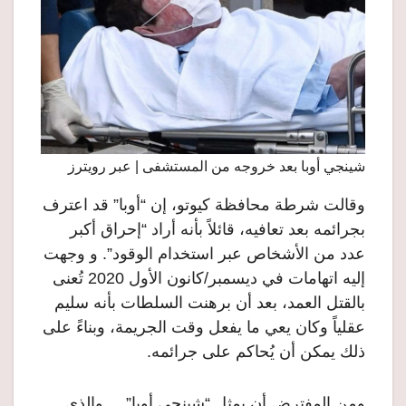
شينجي أوبا بعد خروجه من المستشفى | عبر رويترز
وقالت شرطة محافظة كيوتو، إن “أوبا” قد اعترف
بجرائمه بعد تعافيه، قائلاً بأنه أراد “إحراق أكبر
عدد من الأشخاص عبر استخدام الوقود”. و وجهت
إليه اتهامات في ديسمبر/كانون الأول 2020 تُعنى
بالقتل العمد، بعد أن برهنت السلطات بأنه سليم
عقلياً وكان يعي ما يفعل وقت الجريمة، وبناءً على
ذلك يمكن أن يُحاكم على جرائمه.
ومن المفترض أن يمثل “شينجي أوبا” ـــ والذي