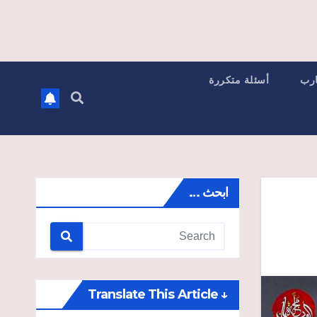
ارب
أسئلة متكررة
ابحث …
↓ Translate This Article