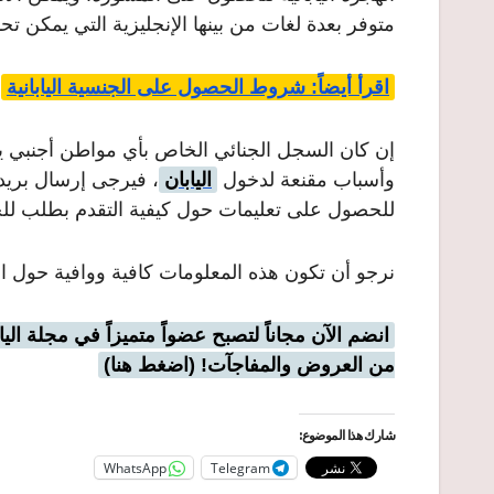
متوفر بعدة لغات من بينها الإنجليزية التي يمكن تحديدها بال
اقرأ أيضاً: شروط الحصول على الجنسية اليابانية
إن كان السجل الجنائي الخاص بأي مواطن أجنبي يقع
وأسباب مقنعة لدخول
اليابان
، فيرجى إرسال بريد إ
للحصول على تعليمات حول كيفية التقدم بطلب للح
نرجو أن تكون هذه المعلومات كافية ووافية حول ال
انضم الآن مجاناً لتصبح عضواً متميزاً في مجلة ال
من العروض والمفاجآت! (اضغط هنا)
شارك هذا الموضوع:
WhatsApp
Telegram