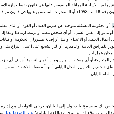
غيرها من الأسلحة المماثلة المنصوص عليها في قانون ضبط حيازة الأس
النارية. أو السيوف والأسلحة الأخرى المماثلة (القانون رقم 6 لسنة 1958). أو المتفجرات المنصوص عليها في قانون مراق
. أو الحكومة المشكلة بموجبه عن طريق العنف أو القوة. أو الذي ينظم 
تدعو إلى نفس الشيء. أو أي شخص ينظم أو يرتبط ارتباطاً وثيقًا إلى
أعمال العنف. أو الاعتداء أو قتل أو إصابة مسؤولي الحكومة أو كيانات
انوني للمرافق العامة أو تدميرها. أو التي تشجع على أعمال النزاع مثل و
 مكان عمل آخر.
فلام المتحركة أو أي مستندات أو رسومات أخرى لتحقيق أهداف أي حزب
ي شخص يملك وزير العدل الياباني أسباباً معقولة للاعتقاد بأنه من
العام لليابان.
لخاص بك سيسمح بالدخول إلى اليابان، يرجى التواصل مع إدارة
ال إلى موقع إدارة الهجرة (باللغة اليابانية)
عبر الضغط هنا.
وه