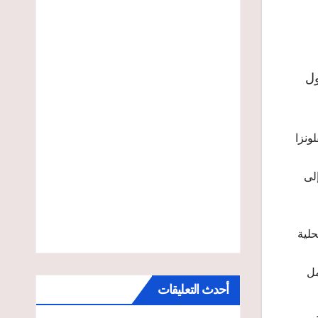
ول
ونزا
لى
حلية
مل
أحدث التعليقات