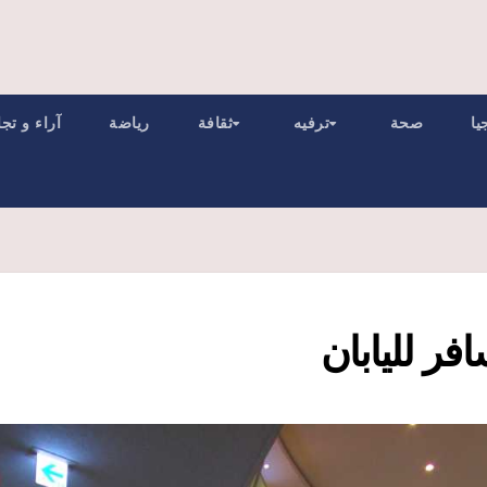
يا
صحة
ترفيه
ثقافة
رياضة
آراء و تج
فر لليابان