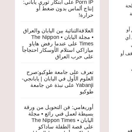
Porn IP
على
ابتكار ثوري ياباني:
لحة
إنتاج ألماس بدون ضغط أو
بة
حرارة!
أو
العلاقةالثنائية بين اليابان والعراق
• مجلة اليابان • The Nippon
 أي
Times
على
عندما رفض هاياو
ميازاكي استلام الأوسكار احتجاجاً
قف أو
على حرب العراق
تعرف على جامعة طوكيو:صرح
العلوم الأول في اليابان | يابانجي-
Yabanji
على
نبذة عن جامعة
طوكيو
أوريغامي: فن التحويل من ورقة
بسيطة لعمل فني رائع • مجلة
اليابان • The Nippon Times
على
قصة الطفلة ساداكو
و