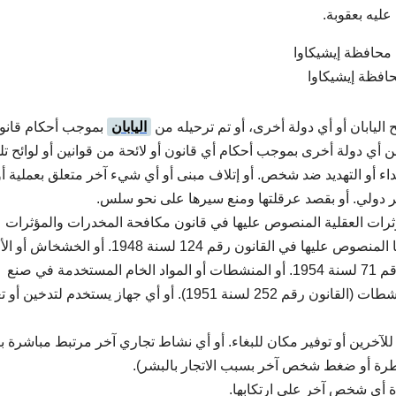
عليه بعقوبة.
افظة إيشيكاوا
ئح اليابان أو أي دولة أخرى، أو تم ترحيله من
اليابان
بموجب أحكام قانو
من أي دولة أخرى بموجب أحكام أي قانون أو لائحة من قوانين أو لوائح تل
اعتداء أو التهديد ضد شخص. أو إتلاف مبنى أو أي شيء آخر متعلق بعملية أو 
ر دولي. أو بقصد عرقلتها ومنع سيرها على نحو سلس.
ؤثرات العقلية المنصوص عليها في قانون مكافحة المخدرات والمؤثرات
العقلية (القانون رقم 14 لسنة 1953). أو الماريغوانا المنصوص عليها في القانون رقم 124 لسنة 1948
أو نباتات الخشخاش المنصوص عليها في القانون رقم 71 لسنة 1954. أو المنشطات أو المواد الخام المستخدمة في صنع
المنشطات المنصوص عليها في قانون مراقبة المنشطات (القانون رقم 252 لسنة 1951). أو أي جهاز يستخدم
لآخرين أو توفير مكان للبغاء. أو أي نشاط تجاري آخر مرتبط مباشرة بال
رة أو ضغط شخص آخر بسبب الاتجار بالبشر).
ة أي شخص آخر على ارتكابها.