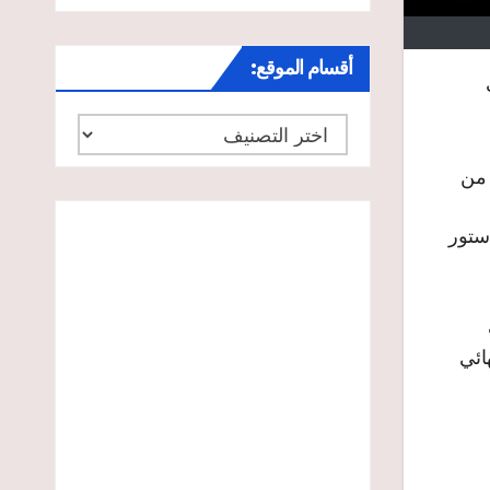
أقسام الموقع:
أقسام
الموقع:
 من
ستور
ائي