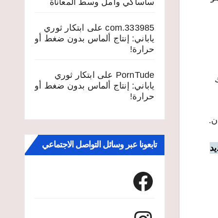
ساساكي وأمل وسط المعاناة
333985.com
على
ابتكار ثوري
ياباني: إنتاج ألماس بدون ضغط أو
حرارة!
PornTude
على
ابتكار ثوري
ياباني: إنتاج ألماس بدون ضغط أو
حرارة!
ن.
تابعونا عبر وسائل التواصل الاجتماعي
يد
Facebook
Instagram