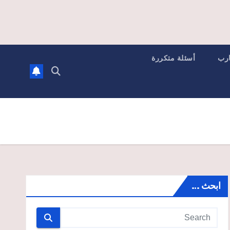
ارب
أسئلة متكررة
ابحث …