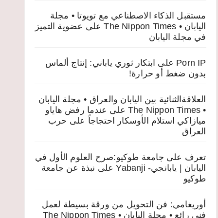
مستقبل الذكاء الاصطناعي مع تويوتا • مجلة
اليابان • The Nippon Times
على
عضوية التميز
في مجلة اليابان
Porn IP
على
ابتكار ثوري ياباني: إنتاج ألماس
بدون ضغط أو حرارة!
العلاقةالثنائية بين اليابان والعراق • مجلة اليابان
• The Nippon Times
على
عندما رفض هاياو
ميازاكي استلام الأوسكار احتجاجاً على حرب
العراق
تعرف على جامعة طوكيو:صرح العلوم الأول في
اليابان | يابانجي- Yabanji
على
نبذة عن جامعة
طوكيو
أوريغامي: فن التحويل من ورقة بسيطة لعمل
فني رائع • مجلة اليابان • The Nippon Times