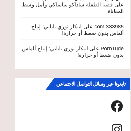
على
قصة الطفلة ساداكو ساساكي وأمل وسط
المعاناة
333985.com
على
ابتكار ثوري ياباني: إنتاج
ألماس بدون ضغط أو حرارة!
PornTude
على
ابتكار ثوري ياباني: إنتاج ألماس
بدون ضغط أو حرارة!
تابعونا عبر وسائل التواصل الاجتماعي
Facebook
Instagram