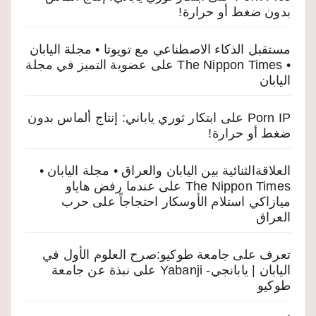
بدون ضغط أو حرارة!
مستقبل الذكاء الاصطناعي مع تويوتا • مجلة اليابان
• The Nippon Times
على
عضوية التميز في مجلة
اليابان
Porn IP
على
ابتكار ثوري ياباني: إنتاج ألماس بدون
ضغط أو حرارة!
العلاقةالثنائية بين اليابان والعراق • مجلة اليابان •
The Nippon Times
على
عندما رفض هاياو
ميازاكي استلام الأوسكار احتجاجاً على حرب
العراق
تعرف على جامعة طوكيو:صرح العلوم الأول في
اليابان | يابانجي- Yabanji
على
نبذة عن جامعة
طوكيو