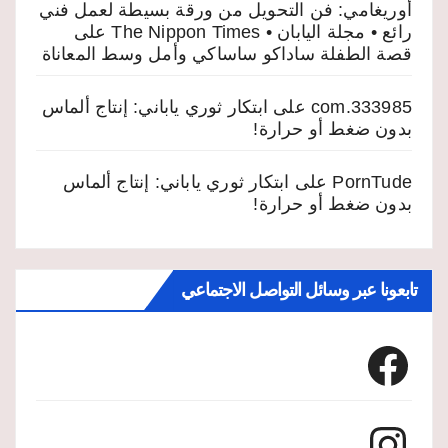
أوريغامي: فن التحويل من ورقة بسيطة لعمل فني
رائع • مجلة اليابان • The Nippon Times
على
قصة الطفلة ساداكو ساساكي وأمل وسط المعاناة
333985.com
على
ابتكار ثوري ياباني: إنتاج ألماس
بدون ضغط أو حرارة!
PornTude
على
ابتكار ثوري ياباني: إنتاج ألماس
بدون ضغط أو حرارة!
تابعونا عبر وسائل التواصل الاجتماعي
Facebook
Instagram