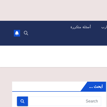
ارب
أسئلة متكررة
ابحث …