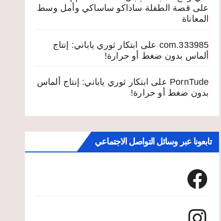
على
قصة الطفلة ساداكو ساساكي وأمل وسط
المعاناة
333985.com
على
ابتكار ثوري ياباني: إنتاج
ألماس بدون ضغط أو حرارة!
PornTude
على
ابتكار ثوري ياباني: إنتاج ألماس
بدون ضغط أو حرارة!
تابعونا عبر وسائل التواصل الاجتماعي
Facebook
Instagram