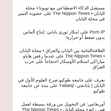
مستقبل الذكاء الاصطناعي مع تويوتا • مجلة
اليابان • The Nippon Times
على
عضوية التميز
في مجلة اليابان
Porn IP
على
ابتكار ثوري ياباني: إنتاج ألماس
بدون ضغط أو حرارة!
العلاقةالثنائية بين اليابان والعراق • مجلة اليابان
• The Nippon Times
على
عندما رفض هاياو
ميازاكي استلام الأوسكار احتجاجاً على حرب
العراق
تعرف على جامعة طوكيو:صرح العلوم الأول في
اليابان | يابانجي- Yabanji
على
نبذة عن جامعة
طوكيو
أوريغامي: فن التحويل من ورقة بسيطة لعمل
فني رائع • مجلة اليابان • The Nippon Times