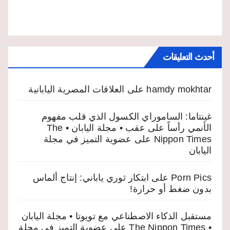
أحدث التعليقات
hamdy mokhtar
على
العلاقات المصرية اليابانية
غينتاما: الساموراي الكسول الذي قلب مفهوم
الأنمي رأساً على عقب • مجلة اليابان • The
Nippon Times
على
عضوية التميز في مجلة
اليابان
Porn Pics
على
ابتكار ثوري ياباني: إنتاج ألماس
بدون ضغط أو حرارة!
مستقبل الذكاء الاصطناعي مع تويوتا • مجلة اليابان
• The Nippon Times
على
عضوية التميز في مجلة