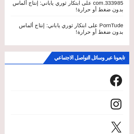
333985.com
على
ابتكار ثوري ياباني: إنتاج ألماس
بدون ضغط أو حرارة!
PornTude
على
ابتكار ثوري ياباني: إنتاج ألماس
بدون ضغط أو حرارة!
تابعونا عبر وسائل التواصل الاجتماعي
Facebook
Instagram
X