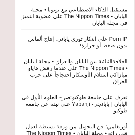
مستقبل الذكاء الاصطناعي مع تويوتا • مجلة
اليابان • The Nippon Times
على
عضوية التميز
في مجلة اليابان
Porn IP
على
ابتكار ثوري ياباني: إنتاج ألماس
بدون ضغط أو حرارة!
العلاقةالثنائية بين اليابان والعراق • مجلة اليابان
• The Nippon Times
على
عندما رفض هاياو
ميازاكي استلام الأوسكار احتجاجاً على حرب
العراق
تعرف على جامعة طوكيو:صرح العلوم الأول في
اليابان | يابانجي- Yabanji
على
نبذة عن جامعة
طوكيو
أوريغامي: فن التحويل من ورقة بسيطة لعمل
فني رائع • مجلة اليابان • The Nippon Times