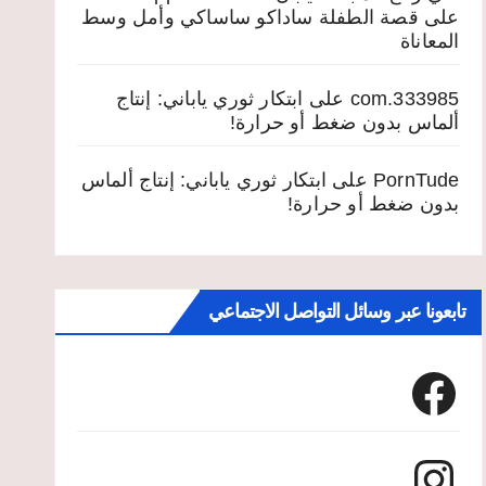
على
قصة الطفلة ساداكو ساساكي وأمل وسط
المعاناة
333985.com
على
ابتكار ثوري ياباني: إنتاج
ألماس بدون ضغط أو حرارة!
PornTude
على
ابتكار ثوري ياباني: إنتاج ألماس
بدون ضغط أو حرارة!
تابعونا عبر وسائل التواصل الاجتماعي
Facebook
Instagram