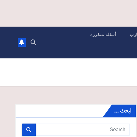
ارب
أسئلة متكررة
ابحث …