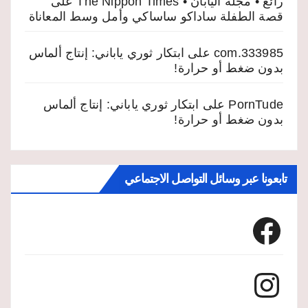
رائع • مجلة اليابان • The Nippon Times
على
قصة الطفلة ساداكو ساساكي وأمل وسط المعاناة
333985.com
على
ابتكار ثوري ياباني: إنتاج ألماس
بدون ضغط أو حرارة!
PornTude
على
ابتكار ثوري ياباني: إنتاج ألماس
بدون ضغط أو حرارة!
تابعونا عبر وسائل التواصل الاجتماعي
Facebook
Instagram