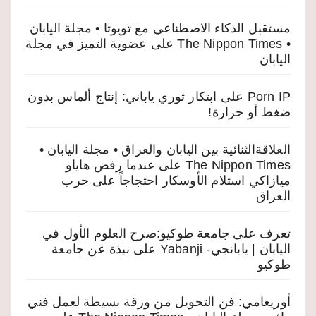
مستقبل الذكاء الاصطناعي مع تويوتا • مجلة اليابان
• The Nippon Times
على
عضوية التميز في مجلة
اليابان
Porn IP
على
ابتكار ثوري ياباني: إنتاج ألماس بدون
ضغط أو حرارة!
العلاقةالثنائية بين اليابان والعراق • مجلة اليابان •
The Nippon Times
على
عندما رفض هاياو
ميازاكي استلام الأوسكار احتجاجاً على حرب
العراق
تعرف على جامعة طوكيو:صرح العلوم الأول في
اليابان | يابانجي- Yabanji
على
نبذة عن جامعة
طوكيو
أوريغامي: فن التحويل من ورقة بسيطة لعمل فني