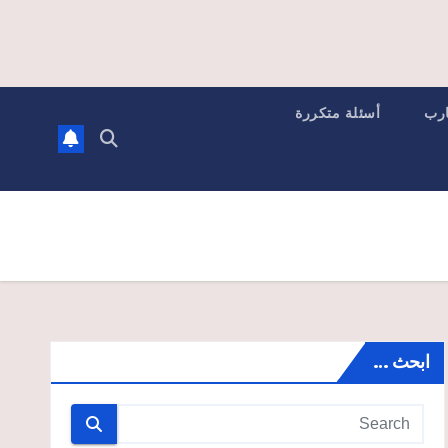
ارب
أسئلة متكررة
ابحث …