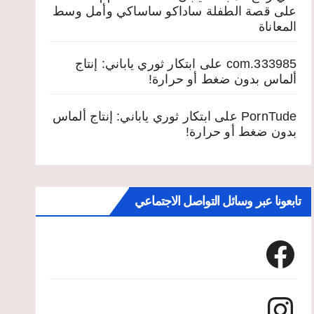
على
قصة الطفلة ساداكو ساساكي وأمل وسط
المعاناة
333985.com
على
ابتكار ثوري ياباني: إنتاج
ألماس بدون ضغط أو حرارة!
PornTude
على
ابتكار ثوري ياباني: إنتاج ألماس
بدون ضغط أو حرارة!
تابعونا عبر وسائل التواصل الاجتماعي
Facebook
Instagram