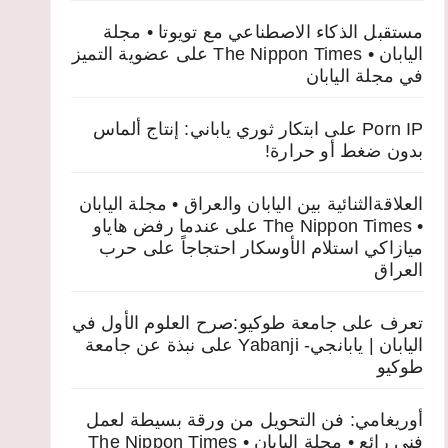
مستقبل الذكاء الاصطناعي مع تويوتا • مجلة
اليابان • The Nippon Times
على
عضوية التميز
في مجلة اليابان
Porn IP
على
ابتكار ثوري ياباني: إنتاج ألماس
بدون ضغط أو حرارة!
العلاقةالثنائية بين اليابان والعراق • مجلة اليابان
• The Nippon Times
على
عندما رفض هاياو
ميازاكي استلام الأوسكار احتجاجاً على حرب
العراق
تعرف على جامعة طوكيو:صرح العلوم الأول في
اليابان | يابانجي- Yabanji
على
نبذة عن جامعة
طوكيو
أوريغامي: فن التحويل من ورقة بسيطة لعمل
فني رائع • مجلة اليابان • The Nippon Times