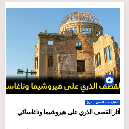
اليابان تحت السطح
تاريخ
آثار القصف الذري على هيروشيما وناغاساكي