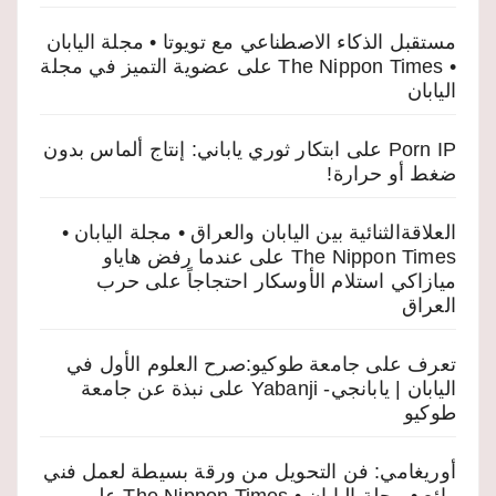
مستقبل الذكاء الاصطناعي مع تويوتا • مجلة اليابان
• The Nippon Times
على
عضوية التميز في مجلة
اليابان
Porn IP
على
ابتكار ثوري ياباني: إنتاج ألماس بدون
ضغط أو حرارة!
العلاقةالثنائية بين اليابان والعراق • مجلة اليابان •
The Nippon Times
على
عندما رفض هاياو
ميازاكي استلام الأوسكار احتجاجاً على حرب
العراق
تعرف على جامعة طوكيو:صرح العلوم الأول في
اليابان | يابانجي- Yabanji
على
نبذة عن جامعة
طوكيو
أوريغامي: فن التحويل من ورقة بسيطة لعمل فني