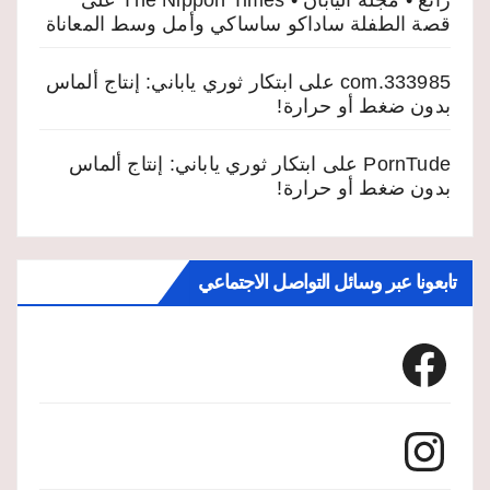
رائع • مجلة اليابان • The Nippon Times
على
قصة الطفلة ساداكو ساساكي وأمل وسط المعاناة
333985.com
على
ابتكار ثوري ياباني: إنتاج ألماس
بدون ضغط أو حرارة!
PornTude
على
ابتكار ثوري ياباني: إنتاج ألماس
بدون ضغط أو حرارة!
تابعونا عبر وسائل التواصل الاجتماعي
Facebook
Instagram