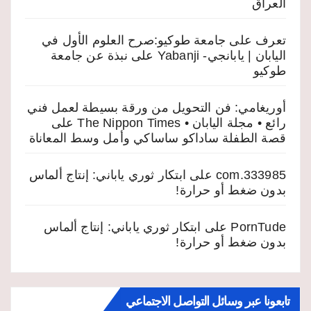
العراق
تعرف على جامعة طوكيو:صرح العلوم الأول في
اليابان | يابانجي- Yabanji
على
نبذة عن جامعة
طوكيو
أوريغامي: فن التحويل من ورقة بسيطة لعمل فني
رائع • مجلة اليابان • The Nippon Times
على
قصة الطفلة ساداكو ساساكي وأمل وسط المعاناة
333985.com
على
ابتكار ثوري ياباني: إنتاج ألماس
بدون ضغط أو حرارة!
PornTude
على
ابتكار ثوري ياباني: إنتاج ألماس
بدون ضغط أو حرارة!
تابعونا عبر وسائل التواصل الاجتماعي