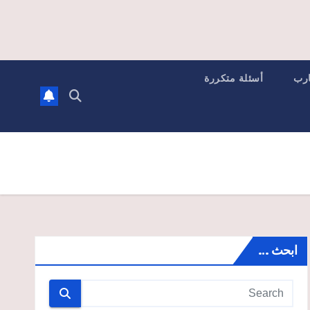
ارب
أسئلة متكررة
ابحث …