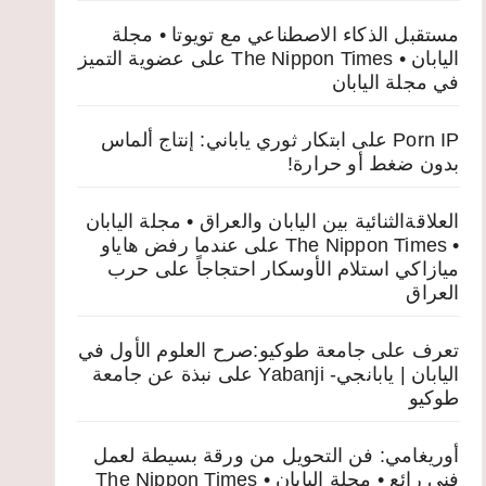
مستقبل الذكاء الاصطناعي مع تويوتا • مجلة
اليابان • The Nippon Times
على
عضوية التميز
في مجلة اليابان
Porn IP
على
ابتكار ثوري ياباني: إنتاج ألماس
بدون ضغط أو حرارة!
العلاقةالثنائية بين اليابان والعراق • مجلة اليابان
• The Nippon Times
على
عندما رفض هاياو
ميازاكي استلام الأوسكار احتجاجاً على حرب
العراق
تعرف على جامعة طوكيو:صرح العلوم الأول في
اليابان | يابانجي- Yabanji
على
نبذة عن جامعة
طوكيو
أوريغامي: فن التحويل من ورقة بسيطة لعمل
فني رائع • مجلة اليابان • The Nippon Times