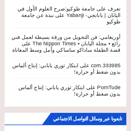
تعرف على جامعة طوكيو:صرح العلوم الأول في
اليابان | يابانجي- Yabanji
على
نبذة عن جامعة
طوكيو
أوريغامي: فن التحويل من ورقة بسيطة لعمل فني
رائع • مجلة اليابان • The Nippon Times
على
قصة الطفلة ساداكو ساساكي وأمل وسط المعاناة
333985.com
على
ابتكار ثوري ياباني: إنتاج ألماس
بدون ضغط أو حرارة!
PornTude
على
ابتكار ثوري ياباني: إنتاج ألماس
بدون ضغط أو حرارة!
تابعونا عبر وسائل التواصل الاجتماعي