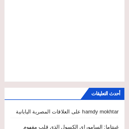
أحدث التعليقات
hamdy mokhtar
على
العلاقات المصرية اليابانية
غينتاما: الساموراي الكسول الذي قلب مفهوم