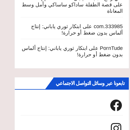
على
قصة الطفلة ساداكو ساساكي وأمل وسط
المعاناة
333985.com
على
ابتكار ثوري ياباني: إنتاج
ألماس بدون ضغط أو حرارة!
PornTude
على
ابتكار ثوري ياباني: إنتاج ألماس
بدون ضغط أو حرارة!
تابعونا عبر وسائل التواصل الاجتماعي
Facebook
Instagram