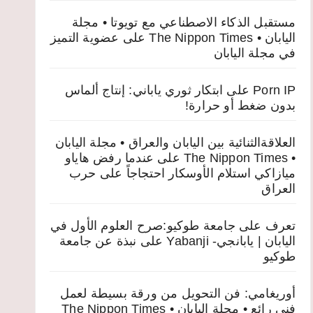
مستقبل الذكاء الاصطناعي مع تويوتا • مجلة
اليابان • The Nippon Times
على
عضوية التميز
في مجلة اليابان
Porn IP
على
ابتكار ثوري ياباني: إنتاج ألماس
بدون ضغط أو حرارة!
العلاقةالثنائية بين اليابان والعراق • مجلة اليابان
• The Nippon Times
على
عندما رفض هاياو
ميازاكي استلام الأوسكار احتجاجاً على حرب
العراق
تعرف على جامعة طوكيو:صرح العلوم الأول في
اليابان | يابانجي- Yabanji
على
نبذة عن جامعة
طوكيو
أوريغامي: فن التحويل من ورقة بسيطة لعمل
فني رائع • مجلة اليابان • The Nippon Times