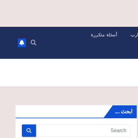
ارب
أسئلة متكررة
ابحث …