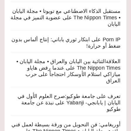
مستقبل الذكاء الاصطناعي مع تويوتا • مجلة اليابان
• The Nippon Times
على
عضوية التميز في مجلة
اليابان
Porn IP
على
ابتكار ثوري ياباني: إنتاج ألماس بدون
ضغط أو حرارة!
العلاقةالثنائية بين اليابان والعراق • مجلة اليابان •
The Nippon Times
على
عندما رفض هاياو
ميازاكي استلام الأوسكار احتجاجاً على حرب
العراق
تعرف على جامعة طوكيو:صرح العلوم الأول في
اليابان | يابانجي- Yabanji
على
نبذة عن جامعة
طوكيو
أوريغامي: فن التحويل من ورقة بسيطة لعمل فني