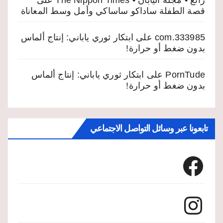
رائع • مجلة اليابان • The Nippon Times
على
قصة الطفلة ساداكو ساساكي وأمل وسط المعاناة
333985.com
على
ابتكار ثوري ياباني: إنتاج ألماس
بدون ضغط أو حرارة!
PornTude
على
ابتكار ثوري ياباني: إنتاج ألماس
بدون ضغط أو حرارة!
تابعونا عبر وسائل التواصل الاجتماعي
Facebook
Instagram