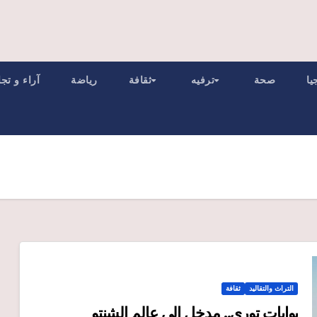
يا
صحة
ترفيه
ثقافة
رياضة
آراء و تج
التراث والتقاليد
ثقافة
بوابات توري.. مدخل إلى عالم الشنتو