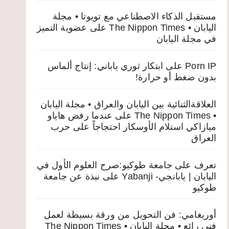
مستقبل الذكاء الاصطناعي مع تويوتا • مجلة
اليابان • The Nippon Times
على
عضوية التميز
في مجلة اليابان
Porn IP
على
ابتكار ثوري ياباني: إنتاج ألماس
بدون ضغط أو حرارة!
العلاقةالثنائية بين اليابان والعراق • مجلة اليابان
• The Nippon Times
على
عندما رفض هاياو
ميازاكي استلام الأوسكار احتجاجاً على حرب
العراق
تعرف على جامعة طوكيو:صرح العلوم الأول في
اليابان | يابانجي- Yabanji
على
نبذة عن جامعة
طوكيو
أوريغامي: فن التحويل من ورقة بسيطة لعمل
فني رائع • مجلة اليابان • The Nippon Times