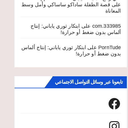
على
قصة الطفلة ساداكو ساساكي وأمل وسط
المعاناة
333985.com
على
ابتكار ثوري ياباني: إنتاج
ألماس بدون ضغط أو حرارة!
PornTude
على
ابتكار ثوري ياباني: إنتاج ألماس
بدون ضغط أو حرارة!
تابعونا عبر وسائل التواصل الاجتماعي
Facebook
Instagram