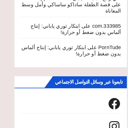
على
قصة الطفلة ساداكو ساساكي وأمل وسط
المعاناة
333985.com
على
ابتكار ثوري ياباني: إنتاج
ألماس بدون ضغط أو حرارة!
PornTude
على
ابتكار ثوري ياباني: إنتاج ألماس
بدون ضغط أو حرارة!
تابعونا عبر وسائل التواصل الاجتماعي
Facebook
Instagram