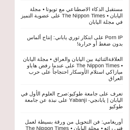
مستقبل الذكاء الاصطناعي مع تويوتا • مجلة
اليابان • The Nippon Times
على
عضوية التميز
في مجلة اليابان
Porn IP
على
ابتكار ثوري ياباني: إنتاج ألماس
بدون ضغط أو حرارة!
العلاقةالثنائية بين اليابان والعراق • مجلة اليابان
• The Nippon Times
على
عندما رفض هاياو
ميازاكي استلام الأوسكار احتجاجاً على حرب
العراق
تعرف على جامعة طوكيو:صرح العلوم الأول في
اليابان | يابانجي- Yabanji
على
نبذة عن جامعة
طوكيو
أوريغامي: فن التحويل من ورقة بسيطة لعمل
فني رائع • مجلة اليابان • The Nippon Times