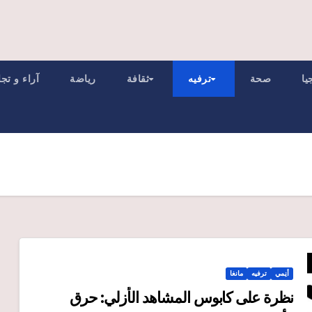
يا
صحة
ترفيه
ثقافة
رياضة
آراء و تج
أنِمي
ترفيه
مانغا
نظرة على كابوس المشاهد الأزلي: حرق