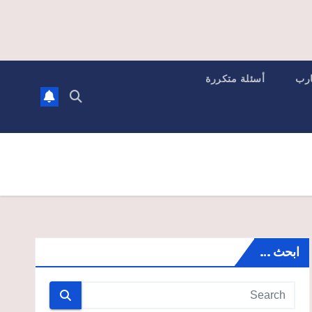
ارب
أسئلة متكررة
ابحث …