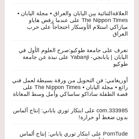
العلاقةالثنائية بين اليابان والعراق • مجلة اليابان •
The Nippon Times
على
عندما رفض هاياو
ميازاكي استلام الأوسكار احتجاجاً على حرب
العراق
تعرف على جامعة طوكيو:صرح العلوم الأول في
اليابان | يابانجي- Yabanji
على
نبذة عن جامعة
طوكيو
أوريغامي: فن التحويل من ورقة بسيطة لعمل فني
رائع • مجلة اليابان • The Nippon Times
على
قصة الطفلة ساداكو ساساكي وأمل وسط المعاناة
333985.com
على
ابتكار ثوري ياباني: إنتاج ألماس
بدون ضغط أو حرارة!
PornTude
على
ابتكار ثوري ياباني: إنتاج ألماس