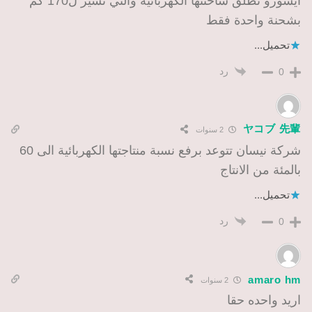
ايسوزو تطلق شاحنتها الكهربائية والتي تسير ل170 كم
بشحنة واحدة فقط
تحميل...
رد
0
ヤコブ 先輩
2 سنوات
شركة نيسان تتوعد برفع نسبة منتاجتها الكهربائية الى 60
بالمئة من الانتاج
تحميل...
رد
0
amaro hm
2 سنوات
اريد واحده حقا