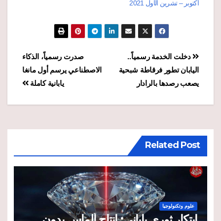
أكتوبر – تشرين الأول 2021
تصفّح
دخلت الخدمة رسمياً..
صدرت رسمياً، الذكاء
اليابان تطور فرقاطة شبحية
الاصطناعي يرسم أول مانغا
المقالات
يصعب رصدها بالرادار
يابانية كاملة
Related Post
علوم وتكنولوجيا
ابتكار ثوري ياباني: إنتاج ألماس بدون