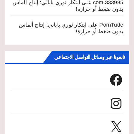
333985.com
على
ابتكار ثوري ياباني: إنتاج ألماس
بدون ضغط أو حرارة!
PornTude
على
ابتكار ثوري ياباني: إنتاج ألماس
بدون ضغط أو حرارة!
تابعونا عبر وسائل التواصل الاجتماعي
Facebook
Instagram
X