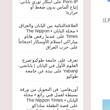
Porn IP
على
ابتكار ثوري ياباني:
إنتاج ألماس بدون ضغط أو
حرارة!
ي تعود إلى حقبة جومون التاريخية في متحف ياماناشي | عبر 江戸村
العلاقةالثنائية بين اليابان والعراق
• مجلة اليابان • The Nippon
Times
على
عندما رفض هاياو
ميازاكي استلام الأوسكار احتجاجاً
على حرب العراق
تعرف على جامعة طوكيو:صرح
العلوم الأول في اليابان | يابانجي-
Yabanji
على
نبذة عن جامعة
طوكيو
أوريغامي: فن التحويل من ورقة
بسيطة لعمل فني رائع • مجلة
اليابان • The Nippon Times
على
قصة الطفلة ساداكو