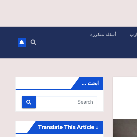
ارب
أسئلة متكررة
ابحث …
↓ Translate This Article