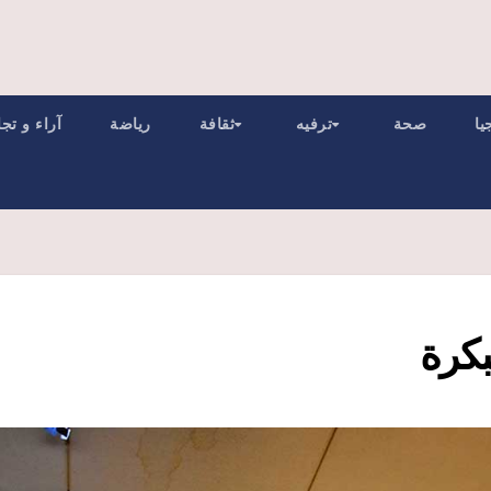
يا
صحة
ترفيه
ثقافة
رياضة
آراء و تج
بكرة