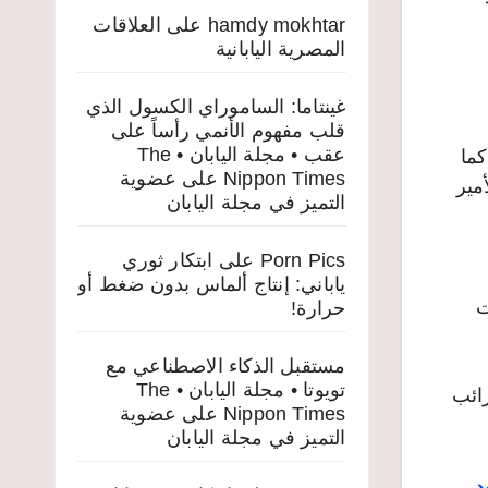
hamdy mokhtar
على
العلاقات
المصرية اليابانية
غينتاما: الساموراي الكسول الذي
قلب مفهوم الأنمي رأساً على
عقب • مجلة اليابان • The
كما
Nippon Times
على
عضوية
 الأمير
التميز في مجلة اليابان
Porn Pics
على
ابتكار ثوري
ياباني: إنتاج ألماس بدون ضغط أو
ت
حرارة!
مستقبل الذكاء الاصطناعي مع
تويوتا • مجلة اليابان • The
رائب
Nippon Times
على
عضوية
التميز في مجلة اليابان
د