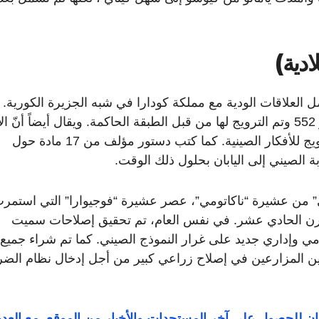
ضل العلاقات الودية مع مملكة كودارا في شبه الجزيرة الكورية. 
تم إدخال الديانة البوذية إلى اليابان في عام 538 أو 552 وتم الترويج لها من قبل الطبقة الحاكمة. ويقال أيضاً أنّ
“شوتوكو” قد لعب دورًا مهمًا بشكل خاص في الترويج للأفكار الصينية. كما كتب دستور مؤلف من 17 مادة حول
بة الصيني إلى اليابان بحلول ذلك الوقت.
 كاماتاري” من عشيرة “ناكاتومي”، عصر عشيرة “فوجيوارا” التي استمر
رن الحادي عشر. في نفس العام، تم تحقيق إصلاحات سميت
 إنشاء نظام حكومي وإداري جديد على غرار النموذج الصيني. كما تم شراء جميع
 بين المزارعين في إصلاح زراعي كبير من أجل إدخال نظام الض
يابان للحصول على آخر المستجدات والأخبار من الموقع. مع العدي