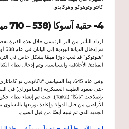
كانتو وتوهوكو وهوكايدو.
4- حقبة آسوكا (538 – 710 ميلادية)
ازداد التأثير من البر الرئيسي خلال هذه الفترة بف
المبادئ الأخلاقية والسياسية. وتم إدخال نظام الكتا
وفي عام 645، بدأ السياسي “ناكاتومي نو
حتى صعود الطبقة العسكرية (الساموراي) في الق
بإصلاحت “تايكا” (Taika). حيث تم
الأراضي من قبل الدولة وإعادة توزيعها بالتساوي
الجديد الذي تم تبنيه أيضًا من قبل الصين.
انضم الآن مجاناً لتصبح عضواً متميزاً في مجلة ال