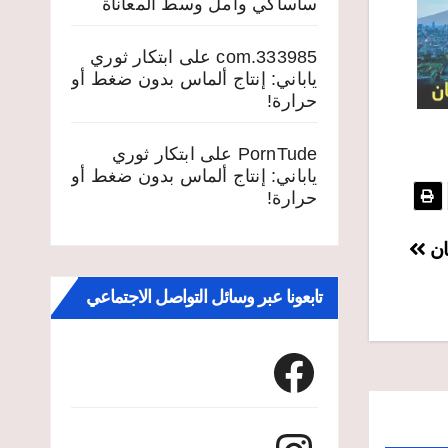
ساساكي وأمل وسط المعاناة
333985.com
على
ابتكار ثوري
ياباني: إنتاج ألماس بدون ضغط أو
حرارة!
PornTude
على
ابتكار ثوري
ياباني: إنتاج ألماس بدون ضغط أو
حرارة!
ان
تابعونا عبر وسائل التواصل الاجتماعي
Facebook
Instagram