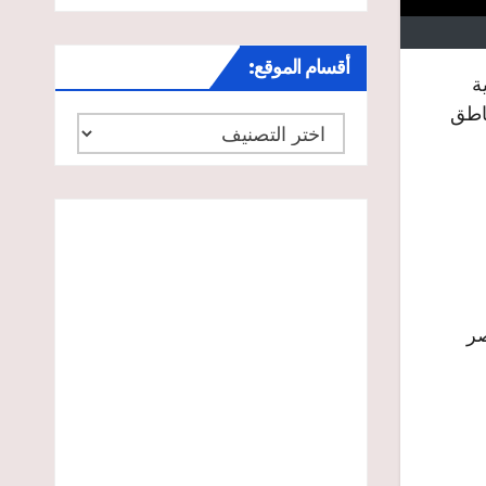
أقسام الموقع:
ة
لمناطق
أقسام
الموقع:
صر