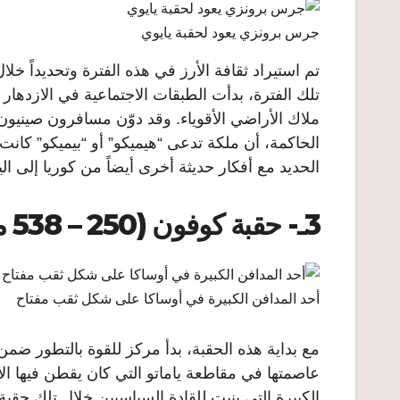
جرس برونزي يعود لحقبة يايوي
تلك الفترة، بدأت الطبقات الاجتماعية في الازدهار
ملاك الأراضي الأقوياء. وقد دوّن مسافرون صينيون 
الحاكمة، أن ملكة تدعى “هيميكو” أو “بيميكو” كانت
الحديد مع أفكار حديثة أخرى أيضاً من كوريا إلى اليا
3ـ- حقبة كوفون (250 – 538 ميلادية)
أحد المدافن الكبيرة في أوساكا على شكل ثقب مفتاح
مع بداية هذه الحقبة، بدأ مركز للقوة بالتطور ض
عاصمتها في مقاطعة ياماتو التي كان يقطن فيها ال
الكبيرة التي بنيت للقادة السياسيين خلال تلك حقب