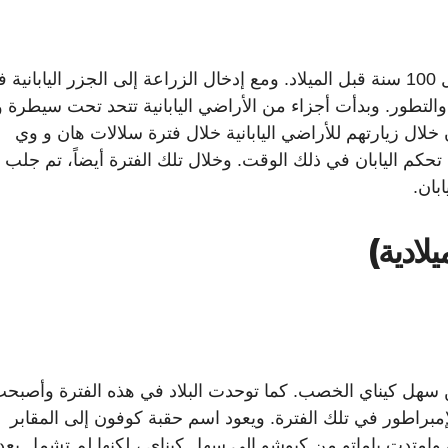
تم استيراد ثقافة الأرز في هذه الفترة وتحديداً خلال 100 سنة قبل الميلاد. ومع إدخال الزراعة إلى الجزر الياباني
 والتطور. وبدأت أجزاء من الأراضي اليابانية تتحد تحت سيطرة و
خلال زيارتهم للأراضي اليابانية خلال فترة سلالات هان و وي
 تحكم اليابان في ذلك الوقت. وخلال تلك الفترة أيضاً، تم جلب
بان.
من سهل كيناي الخصب. كما توحدت البلاد في هذه الفترة وأصبح
إمبراطور في تلك الفترة. ويعود اسم حقبة كوفون إلى المقابر
ة وامتدت ياماتو من كيوشو إلى سهل كيناي ، لكنها لم تشمل بعد