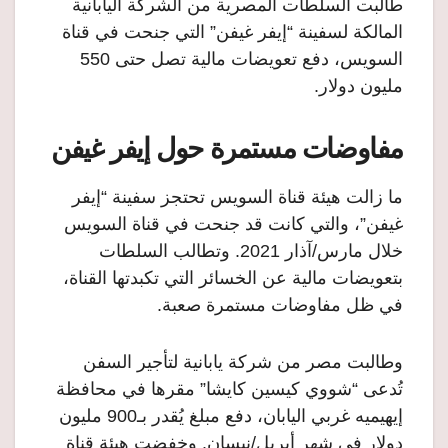
طالبت السلطات المصرية من الشركة اليابانية
المالكة لسفينة “إيفر غيفن” التي جنحت في قناة
السويس، دفع تعويضات مالية تصل حتى 550
مليون دولار.
مفاوضات مستمرة حول إيفر غيفن
ما زالت هيئة قناة السويس تحتجز سفينة “إيفر
غيفن”، والتي كانت قد جنحت في قناة السويس
خلال مارس/آذار 2021. وتطالب السلطات
بتعويضات مالية عن الخسائر التي تكبدتها القناة،
في ظل مفاوضات مستمرة صعبة.
وطالبت مصر من شركة يابانية لتأجير السفن
تُدعى “شووي كيسين كايشا” مقرها في محافظة
إيهيميه غربي اليابان، دفع مبلغ يُقدر بـ900 مليون
دولار في شهر أبريل/نيسان. وخفضت هيئة قناة