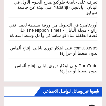
تعرف على جامعة طوكيو:صرح العلوم الأول في
اليابان | يابانجي- Yabanji
على
نبذة عن جامعة
طوكيو
أوريغامي: فن التحويل من ورقة بسيطة لعمل فني
رائع • مجلة اليابان • The Nippon Times
على
قصة الطفلة ساداكو ساساكي وأمل وسط المعاناة
333985.com
على
ابتكار ثوري ياباني: إنتاج ألماس
بدون ضغط أو حرارة!
PornTude
على
ابتكار ثوري ياباني: إنتاج ألماس
بدون ضغط أو حرارة!
تابعونا عبر وسائل التواصل الاجتماعي
Facebook