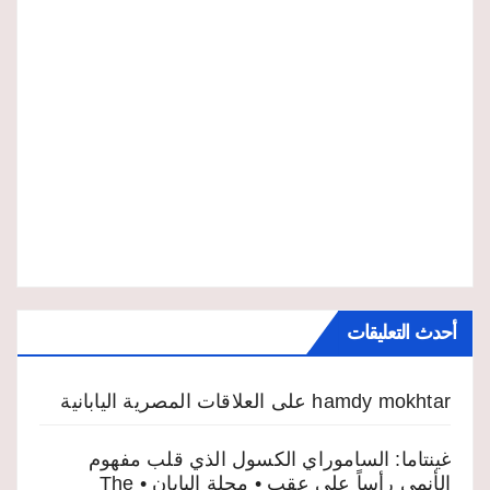
أحدث التعليقات
hamdy mokhtar
على
العلاقات المصرية اليابانية
غينتاما: الساموراي الكسول الذي قلب مفهوم
الأنمي رأساً على عقب • مجلة اليابان • The