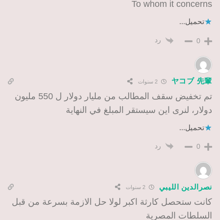
To whom it concerns
تحميل...
رد
0
ヤコブ 先輩
2 سنوات
تم تخفيض سقف المطالب من مليار دولار ل 550 مليون
دولار، لنرى اين سيستقر المبلغ في النهاية
تحميل...
رد
0
نصرالدين الليبي
2 سنوات
كانت ستحصل كارثة اكبر لولا حل الازمة بسرعة من قبل
السلطات المصرية