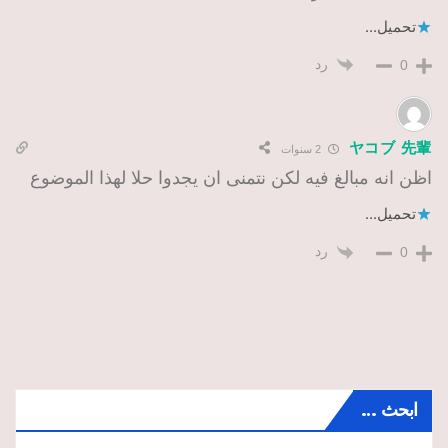
تحميل...
رد
0
ヤコブ 先輩
2 سنوات
اظن انه مبالغ فيه لكن نتمنى ان يجدوا حلا لهذا الموضوع
تحميل...
رد
0
ابحث …