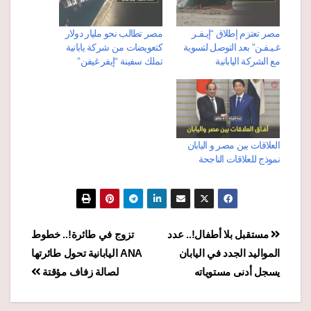
مصر تعتزم إطلاق “إيـفـر
مصر تطالب نحو مليار دولار
غـيـفـن” بعد التوصل لتسوية
كتعويضات من شركة يابانية
مع الشركة اليابانية
تملك سفينة “إيفر غيفن”
العلاقات بين مصر و اليابان
نموذج للعلاقات الناجحة
تصفّح
مستقبل بلا أطفال!.. عدد
تزوج في طائرة!.. خطوط
المواليد الجدد في اليابان
ANA اليابانية تحول طائرتها
المقالات
يسجل أدنى مستوياته
لصالة زفاف مؤقتة