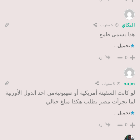
البكاي
5 سنوات
هذا يسمى طمع
تحميل...
رد
0
najm
5 سنوات
لو كانت السفينة أمريكية أو صهيونيةمن احد الدول الأوربية
لما تجرأت مصر بطلب هكذا مبلغ خيالي
تحميل...
رد
0