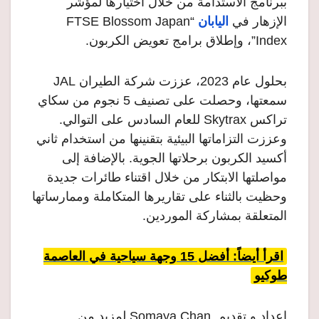
ببرنامج الاستدامة من خلال اختيارها لمؤشر
الإزهار في
اليابان
“FTSE Blossom Japan
Index”، وإطلاق برامج تعويض الكربون.
بحلول عام 2023، عززت شركة الطيران JAL
سمعتها، وحصلت على تصنيف 5 نجوم من سكاي
تراكس Skytrax للعام السادس على التوالي.
وعززت التزاماتها البيئية بتقنينها من استخدام ثاني
أكسيد الكربون برحلاتها الجوية. بالإضافة إلى
مواصلتها الابتكار من خلال اقتناء طائرات جديدة
وحظيت بالثناء على تقاريرها المتكاملة وممارساتها
المتعلقة بمشاركة الموردين.
اقرأ أيضاً: أفضل 15 وجهة سياحية في العاصمة
طوكيو
إعداد و تقديم Somaya Chan لمزيد من