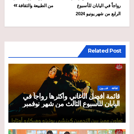
رواجاً في اليابان للأسبوع
من الطبيعة والثقافة
المقالات
الرابع من شهر يونيو 2024
Related Post
ثقافة
فنـــون
قائمة أفضل الأغاني وأكثرها رواجاً في
اليابان للأسبوع الثالث من شهر نوفمبر
2025