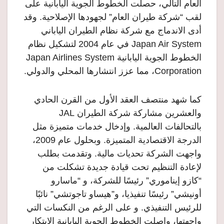
العام التالي، حصلت الخطوط الجوية اليابانية على
لقب “شركة طيران العام” لجهودها الإصلاحية. وقد
أدى الاندماج مع شركة نظام الطيران الياباني
Japan Air System في عام 2004 لتشكيل نظام
الخطوط الجوية اليابانية Japan Airlines System
Corporation، مما عزز انتشارها المحلي والدولي.
كما شهد منتصف العقد الأول من القرن الحادي
والعشرين مشاركة شركة الطيران JAL
بالتحالفات العالمية. وإدخال خدمات متميزة مثل
الدرجة الاقتصادية المتميزة. وبحلول عام 2009،
واجهت الشركة تحديات مالية. وتقدمت بطلب
لإعادة التنظيم تحت قيادة جديدة تشكلت من
“كازو إيناموري” رئيسًا للشركة، و “ماسارو
أونيشي” رئيسًا تنفيذيا، و”هيساو تاجوتشي” نائبًا
للرئيس التنفيذي. و على الرغم من النكسات التي
واجهتها، واصلت الخطوط الجوية اليابانية الابتكار