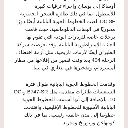
أوساكا إلى بوسان وإجراء ترقيات كبيرة
للأسطول. بما في ذلك طائرة الشحن الحصرية
DC-8F. لعبت الخطوط الجوية اليابانية أيضًا دورًا
محوريًا في البعثات الدبلوماسية. حيث قامت
برحلات خاصة للزيارات الودية التي تقوم بها
العائلة الإمبراطورية اليابانية. وقد تعرضت شركة
الطيران أيضًا لأزمات تاريخية. مثل أزمة اختطاف
الرحلة 404 بعد وقت قصير من إقلاعها من مطار
أمستردام، وتفجيرها في بنغازي في ليبيا.
وقدمت الخطوط الجوية اليابانية طوال فترة
السبعينيات طائرات متقدمة مثل B747-SR وDC-
10. بالإضافة إلى أنها أسست الخطوط الجوية
اليابانية الآسيوية للخطوط الإقليمية. وافتتحت
خطوطا إلى مدن عالمية رئيسية. بما في ذلك
كوبنهاغن وزيوريخ ومدريد.