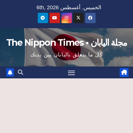
Ski
الخميس. أغسطس 6th, 2026
t
conten
مجلة اليابان • The Nippon Times
كل ما يتعلق باليابان بين يديك