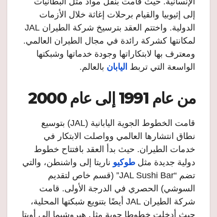
الإنسانية. حيث قامت بنقل مواد مثل البطانيات
إلى إثيوبيا والقيام برحلات إغاثة خلال الأزمات
الدولية. واختتم العقد بترسيخ شركة الطيران JAL
لمكانتها كشركة رائدة في مجال الطيران العالمي.
ومعترف بها لابتكاراتها وجودة خدماتها وشبكتها
الواسعة التي تربط
اليابان
بالعالم.
من عام 1991 إلى عام 2000
قامت الخطوط الجوية اليابانية (JAL) بتوسيع
نطاق انتشارها العالمي وواصلت الابتكار في
خدمات الطيران. حيث بدأ العقد بافتتاح خطوط
دولية جديدة مثل
طوكيو
ناريتا إلى واشنطن، والتي
تضم “JAL Sushi Bar” (قسم خاص لتقديم
السوشي) الحصري في الدرجة الأولى. قامت
شركة الطيران JAL أيضًا بتنويع شبكتها المحلية،
حيث أدخلت خطوطا جوية مثل هيروشيما إلى أويتا