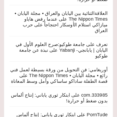
العلاقةالثنائية بين اليابان والعراق • مجلة اليابان •
The Nippon Times
على
عندما رفض هاياو
ميازاكي استلام الأوسكار احتجاجاً على حرب
العراق
تعرف على جامعة طوكيو:صرح العلوم الأول في
اليابان | يابانجي- Yabanji
على
نبذة عن جامعة
طوكيو
أوريغامي: فن التحويل من ورقة بسيطة لعمل فني
رائع • مجلة اليابان • The Nippon Times
على
قصة الطفلة ساداكو ساساكي وأمل وسط المعاناة
333985.com
على
ابتكار ثوري ياباني: إنتاج ألماس
بدون ضغط أو حرارة!
PornTude
على
ابتكار ثوري ياباني: إنتاج ألماس