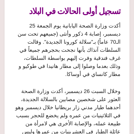
تسجيل أولى الحالات في البلاد
أكدت وزارة الصحة اليابانية يوم الجمعة 25
ديسمبر، إصابة 4 ذكور وأنثى (جميعهم تحت سن
الـ70 عاماً) بـ”سلالة كورونا الجديدة”. وقالت
السلطات آنذاك بأنها نجحت بحجرهم جميعاً في
غرف فندقية وفرت إليهم بواسطة السلطات،
وذلك بعدما وصلوا إلى مطار هانيدا في طوكيو و
مطار كانساي في أوساكا.
وخلال السبت 26 ديسمبر، أكدت وزارة الصحة
العثور على شخصين مصابين بالسلالة الجديدة،
أحدهما طيار مدني زار بريطانيا خلال ديسمبر وهو
في الثلاثينيات من عمره ولم يخضع للحجر بسبب
طبيعة عمله، والإصابة الأخرى هي لامرأة من
عائلة الطيار في العشرينيات من عمرها وليس