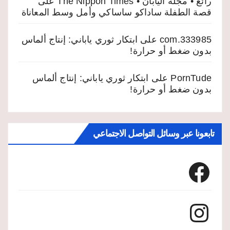
رائع • مجلة اليابان • The Nippon Times
على
قصة الطفلة ساداكو ساساكي وأمل وسط المعاناة
333985.com
على
ابتكار ثوري ياباني: إنتاج ألماس
بدون ضغط أو حرارة!
PornTude
على
ابتكار ثوري ياباني: إنتاج ألماس
بدون ضغط أو حرارة!
تابعونا عبر وسائل التواصل الاجتماعي
Facebook
Instagram