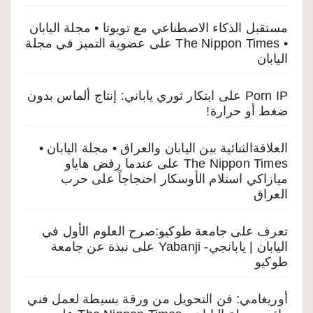
مستقبل الذكاء الاصطناعي مع تويوتا • مجلة اليابان
• The Nippon Times
على
عضوية التميز في مجلة
اليابان
Porn IP
على
ابتكار ثوري ياباني: إنتاج ألماس بدون
ضغط أو حرارة!
العلاقةالثنائية بين اليابان والعراق • مجلة اليابان •
The Nippon Times
على
عندما رفض هاياو
ميازاكي استلام الأوسكار احتجاجاً على حرب
العراق
تعرف على جامعة طوكيو:صرح العلوم الأول في
اليابان | يابانجي- Yabanji
على
نبذة عن جامعة
طوكيو
أوريغامي: فن التحويل من ورقة بسيطة لعمل فني