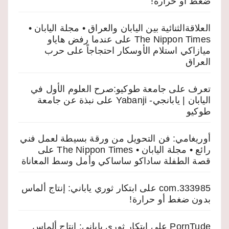
ضغط أو حرارة!
العلاقةالثنائية بين اليابان والعراق • مجلة اليابان •
The Nippon Times
على
عندما رفض هاياو
ميازاكي استلام الأوسكار احتجاجاً على حرب
العراق
تعرف على جامعة طوكيو:صرح العلوم الأول في
اليابان | يابانجي- Yabanji
على
نبذة عن جامعة
طوكيو
أوريغامي: فن التحويل من ورقة بسيطة لعمل فني
رائع • مجلة اليابان • The Nippon Times
على
قصة الطفلة ساداكو ساساكي وأمل وسط المعاناة
333985.com
على
ابتكار ثوري ياباني: إنتاج ألماس
بدون ضغط أو حرارة!
PornTude
على
ابتكار ثوري ياباني: إنتاج ألماس