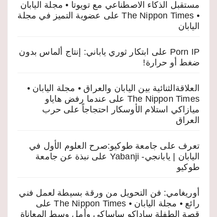
مستقبل الذكاء الاصطناعي مع تويوتا • مجلة اليابان
• The Nippon Times
على
عضوية التميز في مجلة
اليابان
Porn IP
على
ابتكار ثوري ياباني: إنتاج ألماس بدون
ضغط أو حرارة!
العلاقةالثنائية بين اليابان والعراق • مجلة اليابان •
The Nippon Times
على
عندما رفض هاياو
ميازاكي استلام الأوسكار احتجاجاً على حرب
العراق
تعرف على جامعة طوكيو:صرح العلوم الأول في
اليابان | يابانجي- Yabanji
على
نبذة عن جامعة
طوكيو
أوريغامي: فن التحويل من ورقة بسيطة لعمل فني
رائع • مجلة اليابان • The Nippon Times
على
قصة الطفلة ساداكو ساساكي وأمل وسط المعاناة